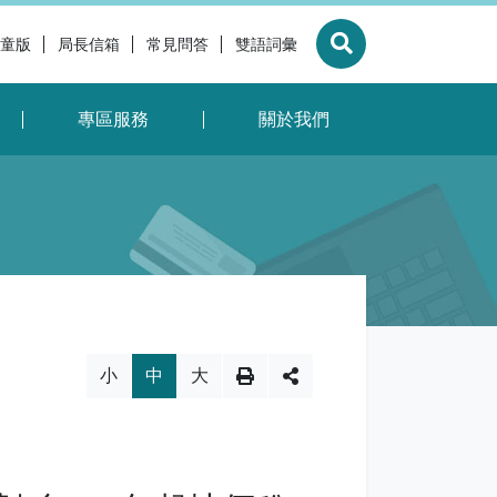
童版
局長信箱
常見問答
雙語詞彙
展開搜尋
專區服務
關於我們
換，社群分享工具列
小
中
大