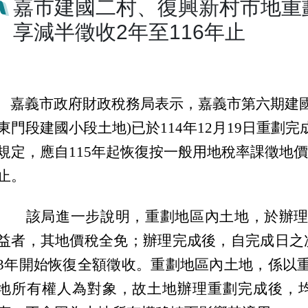
嘉市建國二村、復興新村市地重劃
享減半徵收2年至116年止
嘉義市政府財政稅務局表示，嘉義市第六期建國
東門段建國小段土地)已於114年12月19日重劃
規定，應自115年起恢復按一般用地稅率
課徵地價
止。
該局進一步說明
，
重劃地區內土地，於辦
益者，其地價稅全免；辦理完成後，自完成日之
3年開始恢復全額徵收。重劃地區內土地，係以
地所有權人為對象，故土地辦理重劃完成後，