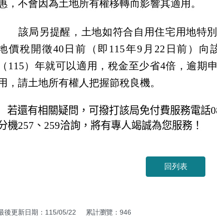
惠，不會因為土地所有權移轉而影響其適用。
該局另提醒，土地如符合自用住宅用地特
地價稅開徵40日前（即115年9月22日前）
（115）年就可以適用，稅金至少省4倍，逾期
用，請土地所有權人把握節稅良機。
若還有相關疑問，可撥打該局免付費服務電話
0
分機
257
、
259
洽詢，將有專人竭誠為您服務！
回列表
最後更新日期：115/05/22
累計瀏覽：946