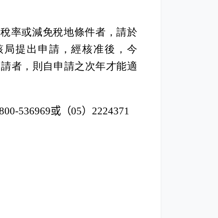
別稅率或減免稅地條件者，請於
向該局提出申請，經核准後，今
申請者，則自申請之次年才能適
800-536969
或（
05
）
2224371