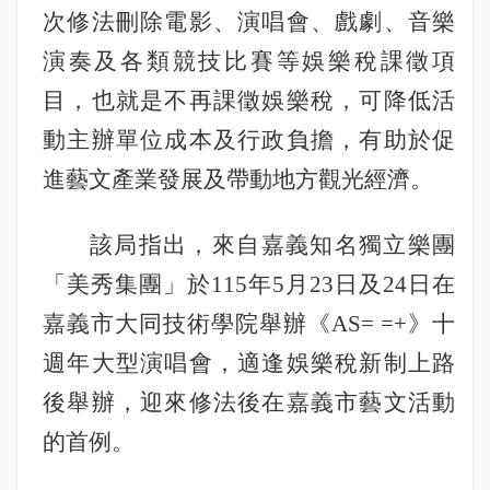
娛樂稅
書表下載
繳納證明
政府資訊公開專區
不動產移轉專區
首長簡介
次修法刪除電影、演唱會、戲劇、音樂
English
演奏及各類競技比賽等娛樂稅課徵項
退稅專區
e觸即發跨域稅務通
智能櫃員機
徵才快訊
納稅者權利保護專區
副局長簡介
首長信箱
目，也就是不再課徵娛樂稅，可降低活
稅務行事曆
稅籍異動即時通
有獎徵答
行政救濟專區
經營理念
動主辦單位成本及行政負擔，有助於促
常見問答
最新債務訊息
檔案應用園地
組織職掌
進藝文產業發展及帶動地方觀光經濟。
雙語詞彙
宣導專區
個人資料保護專區
聯絡資訊
該局指出，來自嘉義知名獨立樂團
「美秀集團」於115年5月23日及24日在
發票專區
常見問答
交通資訊
嘉義市大同技術學院舉辦《AS= =+》十
嘉義市政府資料開放平台
廉政園地
辦公室平面圖
週年大型演唱會，適逢娛樂稅新制上路
招標公告
會計園地
本局優良事蹟
後舉辦，迎來修法後在嘉義市藝文活動
的首例。
人事園地
績優人員