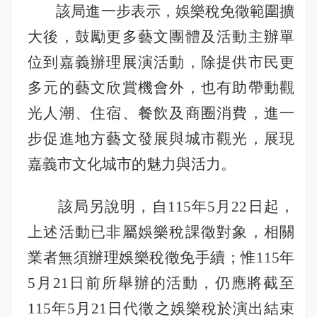
志工園地
性騷擾及職場霸凌分類
該局進一步表示，娛樂稅免徵範圍擴
大後，鼓勵更多藝文團體及活動主辦單
地方稅稽徵機關
位到嘉義辦理展演活動，除提供市民更
相關連結
多元的藝文欣賞機會外，也有助帶動觀
稅務軟體下載
光人潮、住宿、餐飲及商圈消費，進一
步促進地方藝文發展與城市觀光，展現
稅捐稽徵法專區
嘉義市文化城市的魅力與活力。
常見違章案例
該局另說明，自115年5月22日起，
災害減免專區
上述活動已非屬娛樂稅課徵對象，相關
民法調降成年年齡專區
業者無須辦理娛樂稅徵免手續；惟115年
5月21日前所舉辦的活動，仍應將截至
延、分期繳稅專區
115年5月21日代徵之娛樂稅於演出結束