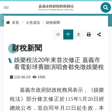
展
財政專區
首頁
公告資訊
財稅新聞
稅務專區
公有財產
略過字型切換，社群分享工具列
小
中
大
申辦服務
庫款支付
地價稅
財稅新聞
便民服務
財金及菸酒管理
房屋稅
線上申辦
娛樂稅法20年來首次修正 嘉義市
看電影球賽聽演唱會都免徵娛樂稅
公告資訊
土地增值稅
申辦進度查詢及補件
節稅健檢
115-06-03
1585
專區服務
契稅
線上查詢與試算
客服諮詢
財稅新聞
嘉義市政府財政稅務局表示，《娛樂
關於我們
印花稅
預約服務
交流園地
活動訊息
全功能櫃臺服務專區
稅法》部分條文修正於115年5月20日經
使用牌照稅
網路申報
多元繳稅管道
公告訊息
創新便民服務措施
本局沿革
總統公布，並自同年月22日起生效，本
網站導覽