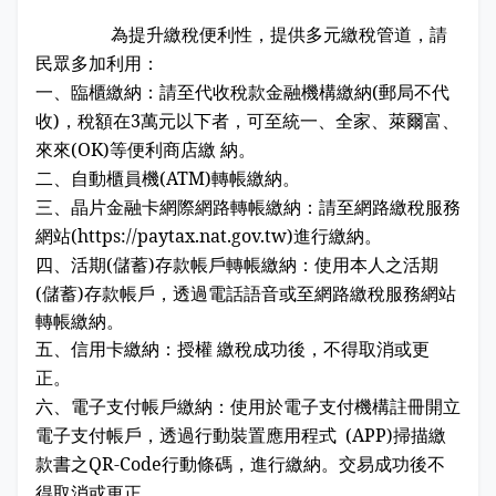
娛樂稅
書表下載
繳納證明
政府資訊公開專區
不動產移轉專區
首長簡介
為提升繳稅便利性，提供多元繳稅管道，請
English
民眾多加利用：
退稅專區
e觸即發跨域稅務通
智能櫃員機
徵才快訊
納稅者權利保護專區
副局長簡介
一、
臨櫃繳納：請至代收稅款金融機構繳納(郵局不代
首長信箱
收)，稅額在3萬元以下者，可至統一、全家、萊爾富、
稅務行事曆
稅籍異動即時通
有獎徵答
行政救濟專區
經營理念
常見問答
來來(OK)等便利商店繳 納。
二、
自動櫃員機(ATM)轉帳繳納。
最新債務訊息
檔案應用園地
組織職掌
雙語詞彙
三、
晶片金融卡網際網路轉帳繳納：請至網路繳稅服務
宣導專區
個人資料保護專區
聯絡資訊
網站(https://paytax.nat.gov.tw)進行繳納。
四、
活期(儲蓄)存款帳戶轉帳繳納：使用本人之活期
發票專區
常見問答
交通資訊
(儲蓄)存款帳戶，透過電話語音或至網路繳稅服務網站
轉帳繳納。
嘉義市政府資料開放平台
廉政園地
辦公室平面圖
五、
信用卡繳納：授權 繳稅成功後，不得取消或更
正。
招標公告
會計園地
本局優良事蹟
六、
電子支付帳戶繳納：使用於電子支付機構註冊開立
電子支付帳戶，透過行動裝置應用程式 (APP)掃描繳
人事園地
績優人員
款書之QR-Code行動條碼，進行繳納。交易成功後不
得取消或更正。