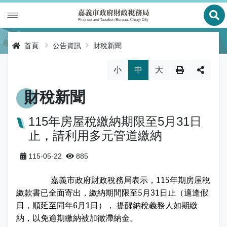
展
財政專區
首頁
公告資訊
財稅新聞
稅務專區
公有財產
略過字型切換，社群分享工具列
小
中
大
申辦服務
庫款支付
地價稅
財稅新聞
便民服務
財金及菸酒管理
房屋稅
線上申辦
115年房屋稅繳納期限至5月31日
止，請利用多元管道繳納
公告資訊
土地增值稅
申辦進度查詢及補件
節稅健檢
115-05-22
885
專區服務
契稅
線上查詢與試算
客服諮詢
財稅新聞
嘉義市政府財政稅務局表示，115年期房屋稅
關於我們
印花稅
預約服務
交流園地
活動訊息
全功能櫃臺服務專區
繳款書已全面寄出，繳納期間限至5月31日止（適逢假
日，順延至同年6月1日）， 提醒納稅義務人如期繳
使用牌照稅
網路申報
多元繳稅管道
公告訊息
創新便民服務措施
本局沿革
納，以免逾期繳納被加徵滯納金。
網站導覽