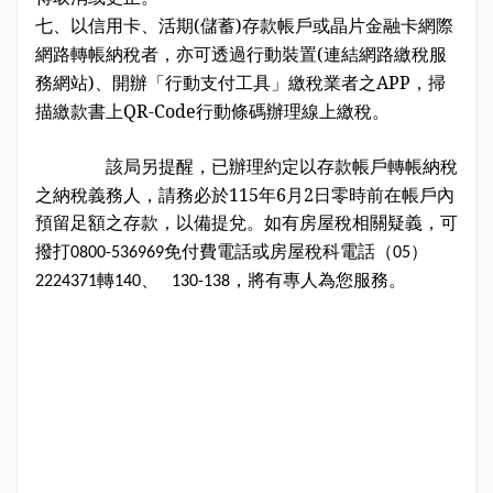
志工園地
性騷擾及職場霸凌分類
七、
以信用卡、活期(儲蓄)存款帳戶或晶片金融卡網際
網路轉帳納稅者，亦可透過行動裝置(連結網路繳稅服
地方稅稽徵機關
務網站)、開辦「行動支付工具」繳稅業者之APP，掃
描繳款書上QR-Code行動條碼辦理線上繳稅。
相關連結
該局另提醒
，已辦理約定以存款帳戶轉帳納稅
稅務軟體下載
之納稅義務人，請務必於115年6月2日零時前在帳戶內
預留足額之存款，以備提兌
。
如有房屋稅相關疑義，可
稅捐稽徵法專區
撥打
免付費電話或房屋稅科電話（
）
0800-536969
05
常見違章案例
轉
、
，將有專人為您服務。
2224371
140
130-138
災害減免專區
民法調降成年年齡專區
延、分期繳稅專區