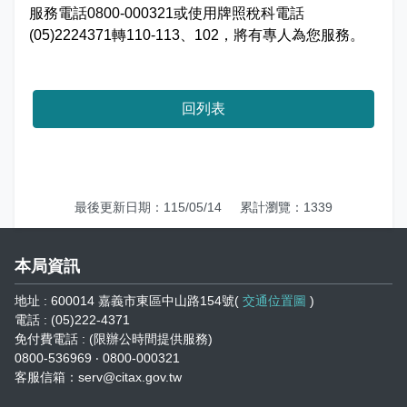
志工園地
性騷擾及職場霸凌分類
服務電話0800-000321或使用牌照稅科電話
(05)2224371轉110-113、102，將有專人為您服務。
地方稅稽徵機關
相關連結
回列表
稅務軟體下載
稅捐稽徵法專區
最後更新日期：115/05/14
累計瀏覽：1339
常見違章案例
本局資訊
災害減免專區
地址 : 600014 嘉義市東區中山路154號(
交通位置圖
)
民法調降成年年齡專區
電話 : (05)222-4371
免付費電話 : (限辦公時間提供服務)
0800-536969 ‧ 0800-000321
延、分期繳稅專區
客服信箱：serv@citax.gov.tw