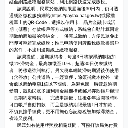
結至網路繳稅服務網站，利用網路快速完成繳稅。
娛樂稅
書表下載
繳納證明
政府資訊公開專區
不動產移轉專區
首長簡介
該局說明，民眾於繳納期限屆滿後30日內，仍可透
English
過網路繳稅服務網站(https://paytax.nat.gov.tw)或掃描
退稅專區
e觸即發跨域稅務通
智能櫃員機
徵才快訊
納稅者權利保護專區
副局長簡介
稅單上的QR-Code，選擇以信用卡、晶片金融卡或活
首長信箱
期（儲蓄）存款帳戶等方式繳納，系統會自動計算因逾
稅務行事曆
稅籍異動即時通
有獎徵答
行政救濟專區
經營理念
期繳納應加徵的滯納金，一併完成繳納，方便民眾免出
常見問答
門即可輕鬆完成繳稅；惟已申請使用牌照稅繳款書歸戶
最新債務訊息
檔案應用園地
組織職掌
的案件，不適用逾期線上繳稅服務。
雙語詞彙
該局提醒，逾期繳納者，每逾3日將按滯納數額加
宣導專區
個人資料保護專區
聯絡資訊
徵1%滯納金，最高加徵至10%；超過30日仍未繳納
者，將移送強制執行。另欠稅車輛於滯納期滿後仍使用
發票專區
常見問答
交通資訊
（含停放）公共道路，一經查獲，除須補繳本稅外，還
會處以應納稅額1倍以下罰鍰。為避免因一時疏忽逾期
嘉義市政府資料開放平台
廉政園地
辦公室平面圖
受罰，鼓勵民眾多加利用金融機構或郵局存款帳戶辦理
「長期約定轉帳」，完成申請後，往後各年度開徵時即
招標公告
會計園地
本局優良事蹟
可由帳戶自動扣款，而且是繳納期限最後1日才扣款，
不須負擔手續費，更不用擔心忘記繳稅被加徵滯納金，
人事園地
績優人員
省時又便利。
民眾如有使用牌照稅相關疑問，可撥打該局免付費