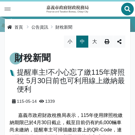
展
財政專區
首頁
公告資訊
財稅新聞
稅務專區
公有財產
略過字型切換，社群分享工具列
小
中
大
申辦服務
庫款支付
地價稅
財稅新聞
便民服務
財金及菸酒管理
房屋稅
線上申辦
提醒車主!不小心忘了繳115年牌照
稅 5月30日前也可利用線上繳納最
公告資訊
土地增值稅
申辦進度查詢及補件
節稅健檢
便利
專區服務
契稅
線上查詢與試算
客服諮詢
財稅新聞
115-05-14
1339
關於我們
印花稅
預約服務
交流園地
活動訊息
全功能櫃臺服務專區
嘉義市政府財政稅務局表示，115年使用牌照稅繳
納期限已於4月30日截止，截至目前仍有約6,000輛車
使用牌照稅
網路申報
多元繳稅管道
公告訊息
創新便民服務措施
本局沿革
網站導覽
尚未繳納，提醒車主可掃描繳款書上的QR-Code，連