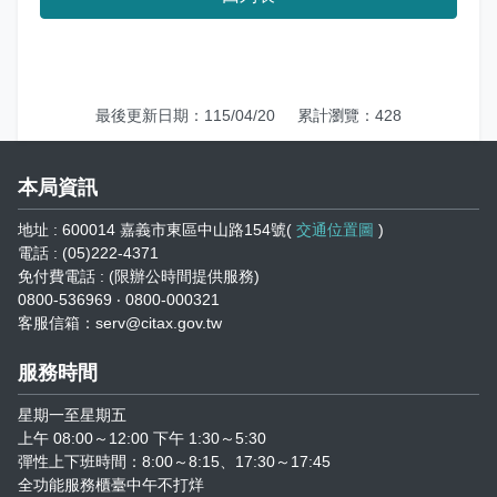
志工園地
性騷擾及職場霸凌分類
地方稅稽徵機關
相關連結
最後更新日期：115/04/20
累計瀏覽：428
稅務軟體下載
本局資訊
稅捐稽徵法專區
地址 : 600014 嘉義市東區中山路154號(
交通位置圖
)
電話 : (05)222-4371
免付費電話 : (限辦公時間提供服務)
常見違章案例
0800-536969 ‧ 0800-000321
客服信箱：serv@citax.gov.tw
災害減免專區
服務時間
民法調降成年年齡專區
星期一至星期五
上午 08:00～12:00 下午 1:30～5:30
延、分期繳稅專區
彈性上下班時間：8:00～8:15、17:30～17:45
全功能服務櫃臺中午不打烊