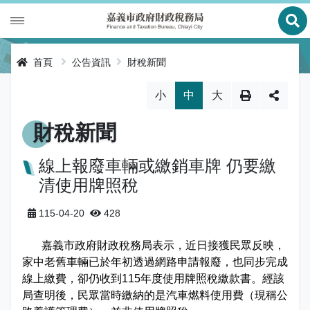
展
財政專區
首頁
公告資訊
財稅新聞
稅務專區
公有財產
略過字型切換，社群分享工具列
小
中
大
申辦服務
庫款支付
地價稅
財稅新聞
便民服務
財金及菸酒管理
房屋稅
線上申辦
線上報廢車輛或繳銷車牌 仍要繳
清使用牌照稅
公告資訊
土地增值稅
申辦進度查詢及補件
節稅健檢
115-04-20
428
專區服務
契稅
線上查詢與試算
客服諮詢
財稅新聞
嘉義市政府財政稅務局表示，近日接獲民眾反映，
關於我們
印花稅
預約服務
交流園地
活動訊息
全功能櫃臺服務專區
家中老舊車輛已於年初透過網路申請報廢，也同步完成
線上繳費，卻仍收到115年度使用牌照稅繳款書。經該
使用牌照稅
網路申報
多元繳稅管道
公告訊息
創新便民服務措施
本局沿革
局查明後，民眾當時繳納的是汽車燃料使用費（現稱公
網站導覽