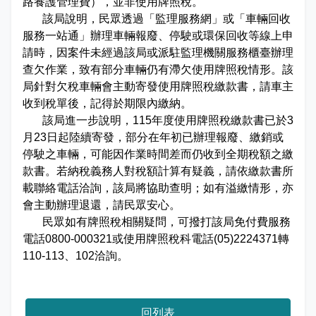
路養護管理費），並非使用牌照稅。
娛樂稅
書表下載
繳納證明
政府資訊公開專區
不動產移轉專區
首長簡介
該局說明，民眾透過「監理服務網」或「車輛回收
English
服務一站通」辦理車輛報廢、停駛或環保回收等線上申
退稅專區
e觸即發跨域稅務通
智能櫃員機
徵才快訊
納稅者權利保護專區
副局長簡介
請時，因案件未經過該局或派駐監理機關服務櫃臺辦理
首長信箱
查欠作業，致有部分車輛仍有滯欠使用牌照稅情形。該
稅務行事曆
稅籍異動即時通
有獎徵答
行政救濟專區
經營理念
局針對欠稅車輛會主動寄發使用牌照稅繳款書，請車主
常見問答
收到稅單後，記得於期限內繳納。
最新債務訊息
檔案應用園地
組織職掌
該局進一步說明，115年度使用牌照稅繳款書已於3
雙語詞彙
月23日起陸續寄發，部分在年初已辦理報廢、繳銷或
宣導專區
個人資料保護專區
聯絡資訊
停駛之車輛，可能因作業時間差而仍收到全期稅額之繳
款書。若納稅義務人對稅額計算有疑義，請依繳款書所
發票專區
常見問答
交通資訊
載聯絡電話洽詢，該局將協助查明；如有溢繳情形，亦
會主動辦理退還，請民眾安心。
嘉義市政府資料開放平台
廉政園地
辦公室平面圖
民眾如有牌照稅相關疑問，可撥打該局免付費服務
電話0800-000321或使用牌照稅科電話(05)2224371轉
招標公告
會計園地
本局優良事蹟
110-113、102洽詢。
人事園地
績優人員
回列表