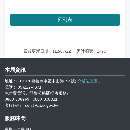
志工園地
性騷擾及職場霸凌分類
地方稅稽徵機關
回列表
相關連結
稅務軟體下載
最後更新日期：113/07/22
累計瀏覽：1479
稅捐稽徵法專區
本局資訊
常見違章案例
地址 : 600014 嘉義市東區中山路154號(
交通位置圖
)
電話 : (05)222-4371
災害減免專區
免付費電話 : (限辦公時間提供服務)
0800-536969 ‧ 0800-000321
民法調降成年年齡專區
客服信箱：serv@citax.gov.tw
延、分期繳稅專區
服務時間
星期一至星期五