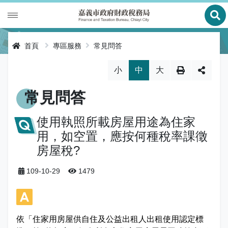
展
財政專區
首頁
專區服務
常見問答
稅務專區
公有財產
略過字型切換，社群分享工具列
小
中
大
申辦服務
庫款支付
地價稅
常見問答
便民服務
財金及菸酒管理
房屋稅
線上申辦
使用執照所載房屋用途為住家
用，如空置，應按何種稅率課徵
公告資訊
土地增值稅
申辦進度查詢及補件
節稅健檢
房屋稅?
專區服務
契稅
線上查詢與試算
客服諮詢
財稅新聞
109-10-29
1479
關於我們
印花稅
預約服務
交流園地
活動訊息
全功能櫃臺服務專區
使用牌照稅
網路申報
多元繳稅管道
公告訊息
創新便民服務措施
本局沿革
網站導覽
依「住家用房屋供自住及公益出租人出租使用認定標