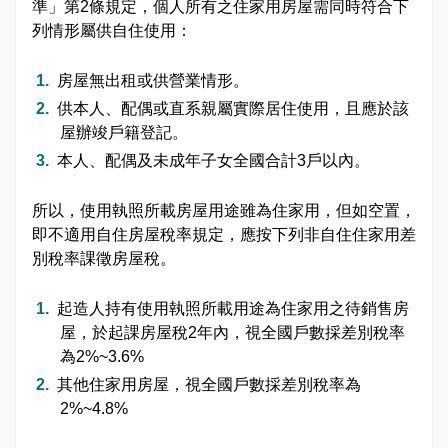
準」第2條規定，個人所有之住家用房屋需同時符合下
娛樂稅
書表下載
繳納證明
政府資訊公開專區
不動產移轉專區
首長簡介
列情形屬供自住使用：
English
退稅專區
e觸即發跨域稅務通
智能櫃員機
徵才快訊
納稅者權利保護專區
副局長簡介
房屋無出租或供營業情形。
首長信箱
供本人、配偶或直系親屬實際居住使用，且應於該
稅務行事曆
稅籍異動即時通
有獎徵答
行政救濟專區
經營理念
常見問答
屋辦竣戶籍登記。
最新債務訊息
檔案應用園地
組織職掌
本人、配偶及未成年子女全國合計3戶以內。
雙語詞彙
宣導專區
個人資料保護專區
聯絡資訊
所以，使用執照所載房屋用途雖為住家用，但如空置，
即不適用自住房屋稅率規定，應按下列非自住住家用差
別稅率課徵房屋稅。
發票專區
常見問答
交通資訊
嘉義市政府資料開放平台
廉政園地
辦公室平面圖
起造人持有使用執照所載用途為住家用之待銷售房
屋，於起課房屋稅2年內，視全國戶數採差別稅率
招標公告
會計園地
本局優良事蹟
為2%~3.6%
其他住家用房屋，視全國戶數採差別稅率為
人事園地
績優人員
2%~4.8%