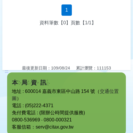
納稅服務
1
回首頁
資料筆數
【
0
】
頁數
【
1/1
】
使用牌照稅
回中文版
地價稅
娛樂稅
最後更新日期
：
109/08/24
累計瀏覽
：
111153
土地增值稅
:::
ㄒ
本
局
資
訊
ㄅ
ㄐ
ˇ
ˊ
ㄩ
ˋ
ㄗ
ㄣ
ㄩ
ㄣ
房屋稅
地址 : 600014 嘉義市東區中山路
154
號
（
交通位置
圖
）
契稅
電話 : (05)222-4371
免付費電話 : (限辦公時間提供服務)
0800-536969 ‧ 0800-000321
客服信箱
：
serv@citax.gov.tw