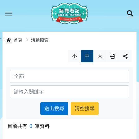
跳
ㄊ
展
ㄧ
ˋ
ㄠ
到
ㄉ
ˋ
認識我們
ㄠ
主
:::
首頁
活動櫥窗
ㄓ
活動櫥窗
本局簡介
ˇ
ㄨ
小
中
大
要
有獎徵答
我們的大家長
ㄧ
ˋ
ㄠ
內
作品欣賞
業務執掌
ㄋ
ˋ
ㄟ
容
宣導動畫
位置地圖
ㄖ
ㄨ
ˊ
ㄥ
租稅常識
目前共有
0
筆資料
印花稅
網站導覽