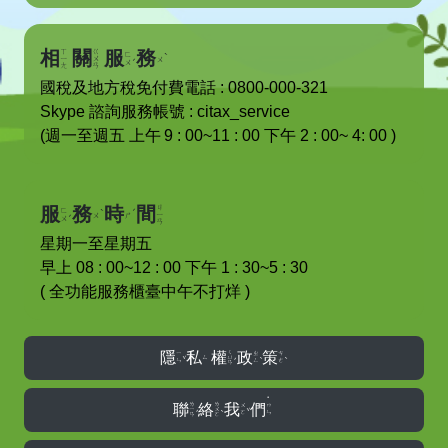
ㄒ
ㄍ
相
關
服
務
ˋ
ㄈ
ˊ
ㄧ
ㄨ
ㄨ
ㄨ
ㄤ
ㄢ
國稅及地方稅免付費電話 : 0800-000-321
Skype 諮詢服務帳號 : citax_service
(週一至週五 上午
9 : 00~11 : 00
下午 2 : 00~ 4: 00 )
ㄐ
服
務
時
間
ˋ
ˊ
ㄈ
ˊ
ㄧ
ㄨ
ㄕ
ㄨ
ㄢ
星期一至星期五
早上 08 : 00~12 : 00 下午 1 : 30~5 : 30
( 全功能服務櫃臺中午不打烊 )
ㄑ
隱
私
權
政
策
ㄧ
ㄓ
ㄘ
ˇ
ˋ
ˋ
ㄩ
ˊ
ㄙ
ㄣ
ㄥ
ㄜ
ㄢ
˙
ㄌ
ㄌ
聯
絡
我
們
ㄨ
ㄇ
ˇ
ㄧ
ㄨ
ˊ
ˋ
ㄛ
ㄣ
ㄢ
ㄛ