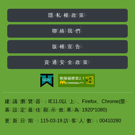
ㄑ
隱
私
權
政
策
ㄧ
ㄓ
ㄘ
ˇ
ˋ
ˋ
ㄩ
ˊ
ㄙ
ㄣ
ㄥ
ㄜ
ㄢ
˙
ㄌ
ㄌ
聯
絡
我
們
ㄨ
ㄇ
ˇ
ㄧ
ㄨ
ˊ
ˋ
ㄛ
ㄣ
ㄢ
ㄛ
ㄑ
ㄒ
版
權
宣
告
ㄅ
ㄍ
ˇ
ˋ
ㄩ
ㄩ
ˊ
ㄢ
ㄠ
ㄢ
ㄢ
ㄊ
ㄑ
資
通
安
全
政
策
ㄓ
ㄘ
ˋ
ˋ
ㄨ
ㄩ
ˊ
ㄗ
ㄢ
ㄥ
ㄜ
ㄥ
ㄢ
ㄐ
ㄌ
ˋ
ˇ
建
議
瀏
覽
器
：
IE11.0
以
上
、
Firefox
、
Chrome(
螢
ㄌ
ㄑ
ㄕ
ㄧ
ˇ
ˋ
ˋ
ˊ
ㄧ
ㄧ
ˋ
ˊ
ㄧ
ㄧ
ㄢ
ㄧ
ㄤ
ㄥ
ㄢ
ㄡ
ㄉ
ㄗ
ㄐ
ㄒ
ㄒ
ㄍ
ˋ
幕
設
定
最
佳
顯
示
效
果
為
1920*1080)
ㄇ
ㄕ
ㄨ
ˋ
ˋ
ˊ
ㄧ
ㄨ
ㄧ
ㄧ
ㄧ
ㄨ
ˋ
ˋ
ˇ
ˋ
ˇ
ㄕ
ㄨ
ㄜ
ㄟ
ㄥ
ㄟ
ㄚ
ㄢ
ㄠ
ㄛ
ㄒ
ˋ
更
新
日
期
：
115-03-19
訪
客
人
數
：
00410280
ㄍ
ㄑ
ㄈ
ㄎ
ㄖ
ㄕ
ˊ
ˇ
ˋ
ˊ
ˋ
ㄧ
ㄖ
ㄥ
ㄧ
ㄤ
ㄜ
ㄣ
ㄨ
ㄣ