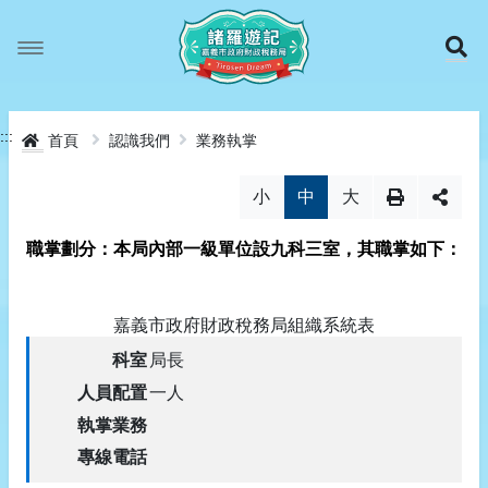
跳
ㄊ
展
ㄧ
ˋ
ㄠ
到
ㄉ
ˋ
認識我們
ㄠ
主
:::
首頁
認識我們
業務執掌
ㄓ
活動櫥窗
本局簡介
ˇ
ㄨ
小
中
大
要
有獎徵答
我們的大家長
ㄧ
ˋ
ㄠ
職掌劃分
：
本局內部一級單位設九科三室
，
其職掌如下
：
內
作品欣賞
業務執掌
ㄋ
ˋ
ㄟ
容
嘉義市政府財政稅務局組織系統表
宣導動畫
位置地圖
ㄖ
ㄨ
ˊ
局長
ㄥ
一人
租稅常識
印花稅
網站導覽