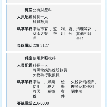
公有財產科
科長一人
科員數員
掌理市有
、
監
、
利
、
處
、
清理等及
。
財產之管
督
用
分
其他相關
理
事項
229-3127
使用牌照稅科
科長一人
牌照稅娛樂稅股數員
欠稅執行股數員
掌理
、
娛樂
、
檢
、
欠稅及罰鍰清
。
使用
稅之
舉
理等及其他相
牌照
稽徵
案
關事項
稅
件
216-8008