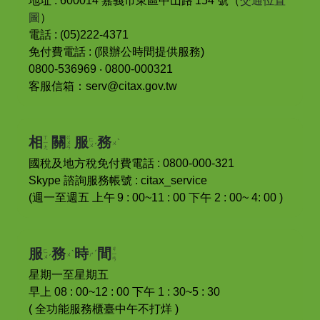
地址 : 600014 嘉義市東區中山路
154
號
（
交通位置
圖
）
電話 : (05)222-4371
免付費電話 : (限辦公時間提供服務)
0800-536969 ‧ 0800-000321
客服信箱
：
serv@citax.gov.tw
ㄒ
ㄍ
相
關
服
務
ˋ
ㄈ
ˊ
ㄧ
ㄨ
ㄨ
ㄨ
ㄤ
ㄢ
國稅及地方稅免付費電話 : 0800-000-321
Skype 諮詢服務帳號 : citax_service
(週一至週五 上午
9 : 00~11 : 00
下午 2 : 00~ 4: 00 )
ㄐ
服
務
時
間
ˋ
ˊ
ㄈ
ˊ
ㄧ
ㄨ
ㄕ
ㄨ
ㄢ
星期一至星期五
早上 08 : 00~12 : 00 下午 1 : 30~5 : 30
( 全功能服務櫃臺中午不打烊 )