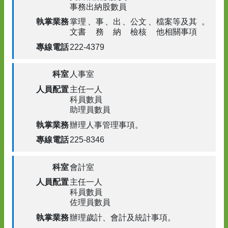
事務出納股數員
掌理
、
事
、
出
、
公文
、
檔案等及其
。
文書
務
納
檢核
他相關事項
222-4379
人事室
主任一人
科員數員
助理員數員
辦理人事管理事項
。
225-8346
會計室
主任一人
科員數員
佐理員數員
辦理歲計
、
會計及統計事項
。