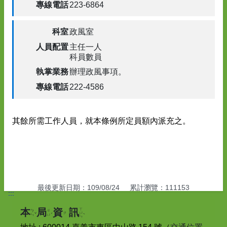
223-6864
政風室
主任一人
科員數員
辦理政風事項
。
222-4586
其餘所需工作人員
，
就本條例所定員額內派充之
。
最後更新日期
：
109/08/24
累計瀏覽
：
111153
:::
ㄒ
本
局
資
訊
ㄅ
ㄐ
ˇ
ˊ
ㄩ
ˋ
ㄗ
ㄣ
ㄩ
ㄣ