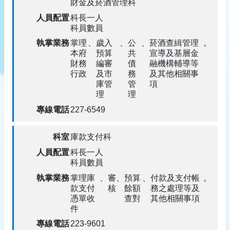
財金及菸酒管理科
科長一人
科員數員
掌理
、
歲入
、
公
、
菸酒查緝管理
。
本府
預算
共
宣導及基層金
財務
編審
債
融機構輔導等
行政
及市
務
及其他相關事
庫管
管
項
理
理
227-6549
庫款支付科
科長一人
科員數員
掌理庫
、
審
、
預算
、
付款及支付帳
。
款支付
核
餘額
務之處理等及
憑單收
查對
其他相關事項
件
223-9601