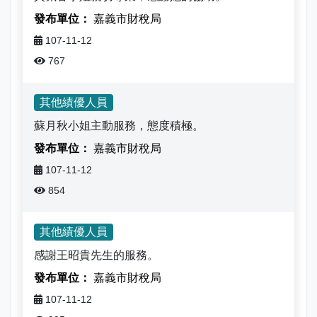
志工園地
性騷擾及職場霸凌分類
嘉義市財稅局
地方稅稽徵機關
107-11-12
767
相關連結
其他績優人員
稅務軟體下載
蘇月秋小姐主動服務，態度積極。
稅捐稽徵法專區
嘉義市財稅局
107-11-12
常見違章案例
854
災害減免專區
其他績優人員
民法調降成年年齡專區
感謝王昭貴先生的服務。
嘉義市財稅局
延、分期繳稅專區
107-11-12