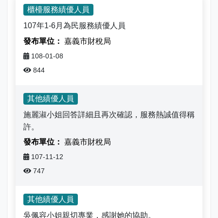
娛樂稅
書表下載
繳納證明
政府資訊公開專區
不動產移轉專區
首長簡介
櫃檯服務績優人員
English
107年1-6月為民服務績優人員
退稅專區
e觸即發跨域稅務通
智能櫃員機
徵才快訊
納稅者權利保護專區
副局長簡介
首長信箱
嘉義市財稅局
稅務行事曆
稅籍異動即時通
有獎徵答
行政救濟專區
經營理念
108-01-08
常見問答
844
最新債務訊息
檔案應用園地
組織職掌
雙語詞彙
其他績優人員
宣導專區
個人資料保護專區
聯絡資訊
施麗淑小姐回答詳細且再次確認，服務熱誠值得稱
發票專區
常見問答
交通資訊
許。
嘉義市財稅局
嘉義市政府資料開放平台
廉政園地
辦公室平面圖
107-11-12
747
招標公告
會計園地
本局優良事蹟
人事園地
績優人員
其他績優人員
吳佩容小姐親切專業，感謝她的協助。