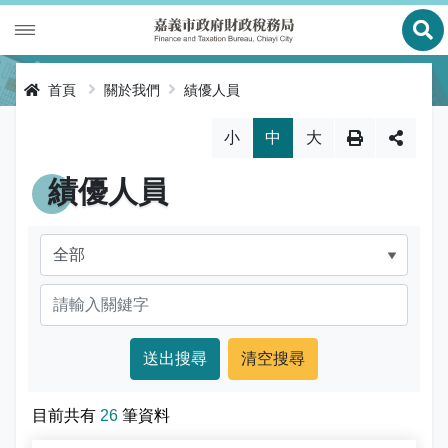
展
財政專區
首頁
關於我們
績優人員
稅務專區
公有財產
略過字型切換，社群分享工具列
小
中
大
申辦服務
庫款支付
地價稅
績優人員
便民服務
財金及菸酒管理
房屋稅
線上申辦
公告資訊
土地增值稅
申辦進度查詢及補件
節稅健檢
專區服務
契稅
線上查詢與試算
客服諮詢
財稅新聞
關於我們
印花稅
預約服務
交流園地
活動訊息
全功能櫃臺服務專區
使用牌照稅
網路申報
多元繳稅管道
公告訊息
創新便民服務措施
本局沿革
目前共有
26
筆資料
網站導覽