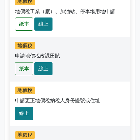
地價稅
志工園地
性騷擾及職場霸凌分類
地價稅工業（廠）、加油站、停車場用地申請
地方稅稽徵機關
紙本
線上
相關連結
地價稅
稅務軟體下載
申請地價稅改課田賦
稅捐稽徵法專區
紙本
線上
常見違章案例
地價稅
災害減免專區
申請更正地價稅納稅人身份證號或住址
民法調降成年年齡專區
線上
延、分期繳稅專區
地價稅