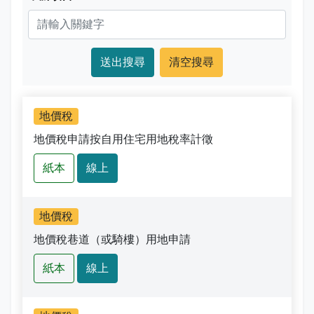
娛樂稅
書表下載
繳納證明
政府資訊公開專區
不動產移轉專區
首長簡介
English
退稅專區
e觸即發跨域稅務通
智能櫃員機
徵才快訊
納稅者權利保護專區
副局長簡介
首長信箱
稅務行事曆
稅籍異動即時通
有獎徵答
行政救濟專區
經營理念
常見問答
最新債務訊息
檔案應用園地
組織職掌
地價稅
雙語詞彙
地價稅申請按自用住宅用地稅率計徵
宣導專區
個人資料保護專區
聯絡資訊
紙本
線上
發票專區
常見問答
交通資訊
嘉義市政府資料開放平台
廉政園地
辦公室平面圖
地價稅
地價稅巷道（或騎樓）用地申請
招標公告
會計園地
本局優良事蹟
紙本
線上
人事園地
績優人員