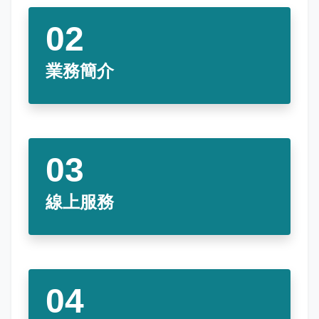
娛樂稅
書表下載
繳納證明
政府資訊公開專區
不動產移轉專區
首長簡介
English
退稅專區
e觸即發跨域稅務通
智能櫃員機
徵才快訊
納稅者權利保護專區
副局長簡介
首長信箱
業務簡介
稅務行事曆
稅籍異動即時通
有獎徵答
行政救濟專區
經營理念
常見問答
最新債務訊息
檔案應用園地
組織職掌
雙語詞彙
宣導專區
個人資料保護專區
聯絡資訊
發票專區
常見問答
交通資訊
線上服務
嘉義市政府資料開放平台
廉政園地
辦公室平面圖
招標公告
會計園地
本局優良事蹟
人事園地
績優人員