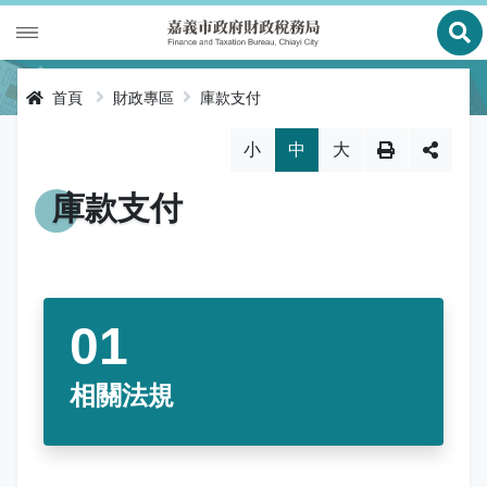
展
財政專區
首頁
財政專區
庫款支付
稅務專區
公有財產
略過字型切換，社群分享工具列
小
中
大
申辦服務
庫款支付
地價稅
庫款支付
便民服務
財金及菸酒管理
房屋稅
線上申辦
公告資訊
土地增值稅
申辦進度查詢及補件
節稅健檢
專區服務
契稅
線上查詢與試算
客服諮詢
財稅新聞
相關法規
關於我們
印花稅
預約服務
交流園地
活動訊息
全功能櫃臺服務專區
使用牌照稅
網路申報
多元繳稅管道
公告訊息
創新便民服務措施
本局沿革
網站導覽