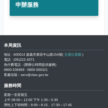
志工園地
性騷擾及職場霸凌分類
申辦服務
地方稅稽徵機關
相關連結
稅務軟體下載
本局資訊
稅捐稽徵法專區
地址 : 600014 嘉義市東區中山路154號(
交通位置圖
)
電話 : (05)222-4371
常見違章案例
免付費電話 : (限辦公時間提供服務)
0800-536969 ‧ 0800-000321
災害減免專區
客服信箱：serv@citax.gov.tw
民法調降成年年齡專區
服務時間
星期一至星期五
延、分期繳稅專區
上午 08:00～12:00 下午 1:30～5:30
彈性上下班時間：8:00～8:15、17:30～17:45