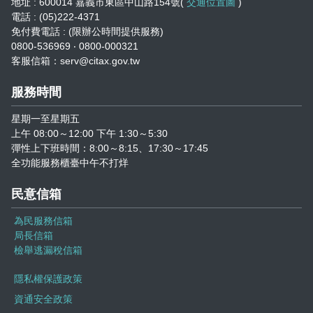
地址 : 600014 嘉義市東區中山路154號(
交通位置圖
)
志工園地
性騷擾及職場霸凌分類
電話 : (05)222-4371
免付費電話 : (限辦公時間提供服務)
地方稅稽徵機關
0800-536969 ‧ 0800-000321
客服信箱：serv@citax.gov.tw
相關連結
服務時間
稅務軟體下載
星期一至星期五
上午 08:00～12:00 下午 1:30～5:30
稅捐稽徵法專區
彈性上下班時間：8:00～8:15、17:30～17:45
全功能服務櫃臺中午不打烊
常見違章案例
民意信箱
災害減免專區
為民服務信箱
局長信箱
民法調降成年年齡專區
檢舉逃漏稅信箱
延、分期繳稅專區
隱私權保護政策
資通安全政策