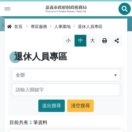
展
財政專區
首頁
專區服務
人事園地
退休人員專區
稅務專區
公有財產
略過字型切換，社群分享工具列
小
中
大
申辦服務
庫款支付
地價稅
退休人員專區
便民服務
財金及菸酒管理
房屋稅
線上申辦
公告資訊
土地增值稅
申辦進度查詢及補件
節稅健檢
專區服務
契稅
線上查詢與試算
客服諮詢
財稅新聞
關於我們
印花稅
預約服務
交流園地
活動訊息
全功能櫃臺服務專區
使用牌照稅
網路申報
多元繳稅管道
公告訊息
創新便民服務措施
本局沿革
目前共有
1
筆資料
網站導覽