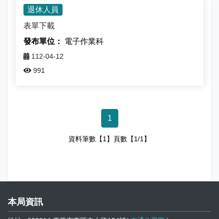
娛樂稅
書表下載
繳納證明
政府資訊公開專區
不動產移轉專區
首長簡介
退休人員
English
表單下載
退稅專區
e觸即發跨域稅務通
智能櫃員機
徵才快訊
納稅者權利保護專區
副局長簡介
首長信箱
電子作業科
稅務行事曆
稅籍異動即時通
有獎徵答
行政救濟專區
經營理念
112-04-12
常見問答
991
最新債務訊息
檔案應用園地
組織職掌
雙語詞彙
宣導專區
個人資料保護專區
聯絡資訊
1
發票專區
常見問答
交通資訊
資料筆數【1】頁數【1/1】
嘉義市政府資料開放平台
廉政園地
辦公室平面圖
招標公告
會計園地
本局優良事蹟
人事園地
績優人員
本局資訊