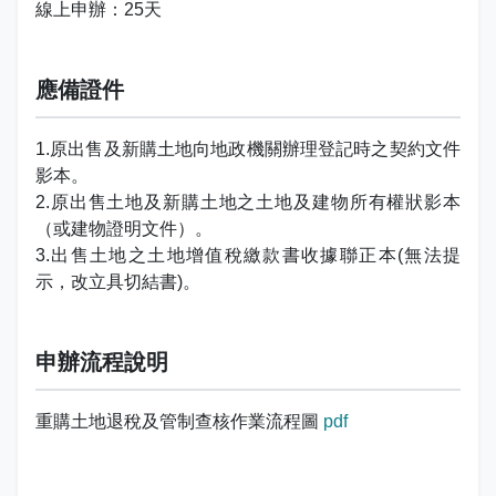
線上申辦：25天
娛樂稅
書表下載
繳納證明
政府資訊公開專區
不動產移轉專區
首長簡介
English
退稅專區
e觸即發跨域稅務通
智能櫃員機
徵才快訊
納稅者權利保護專區
副局長簡介
應備證件
首長信箱
稅務行事曆
稅籍異動即時通
有獎徵答
行政救濟專區
經營理念
常見問答
1.原出售及新購土地向地政機關辦理登記時之契約文件
影本。
最新債務訊息
檔案應用園地
組織職掌
雙語詞彙
2.原出售土地及新購土地之土地及建物所有權狀影本
（或建物證明文件）。
宣導專區
個人資料保護專區
聯絡資訊
3.出售土地之土地增值稅繳款書收據聯正本(無法提
示，改立具切結書)。
發票專區
常見問答
交通資訊
嘉義市政府資料開放平台
廉政園地
辦公室平面圖
申辦流程說明
招標公告
會計園地
本局優良事蹟
重購土地退稅及管制查核作業流程圖
pdf
人事園地
績優人員