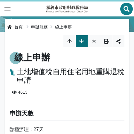
展
財政專區
首頁
申辦服務
線上申辦
稅務專區
公有財產
略過字型切換，社群分享工具列
小
中
大
申辦服務
庫款支付
地價稅
線上申辦
便民服務
財金及菸酒管理
房屋稅
線上申辦
土地增值稅自用住宅用地重購退稅
申請
公告資訊
土地增值稅
申辦進度查詢及補件
節稅健檢
4613
專區服務
契稅
線上查詢與試算
客服諮詢
財稅新聞
關於我們
印花稅
預約服務
交流園地
活動訊息
全功能櫃臺服務專區
申辦天數
使用牌照稅
網路申報
多元繳稅管道
公告訊息
創新便民服務措施
本局沿革
網站導覽
臨櫃辦理：27天