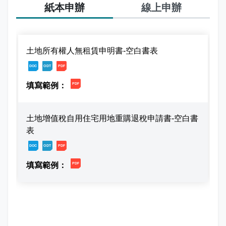
志工園地
紙本申辦
線上申辦
地方稅稽徵機關
土地所有權人無租賃申明書-空白書表
相關連結
檔案下載
檔案下載
檔案下載
稅務軟體下載
檔案下載
稅捐稽徵法專區
土地增值稅自用住宅用地重購退稅申請書-空白書
常見違章案例
表
檔案下載
檔案下載
檔案下載
災害減免專區
檔案下載
民法調降成年年齡專區
延、分期繳稅專區