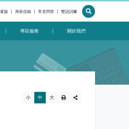
童版
局長信箱
常見問答
雙語詞彙
展開搜尋
專區服務
關於我們
小
中
大