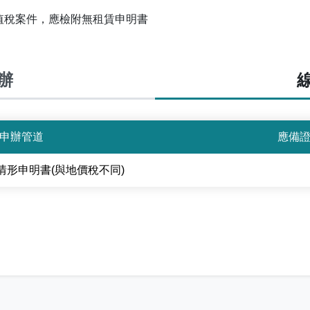
值稅案件，應檢附無租賃申明書
辦
申辦管道
應備
形申明書(與地價稅不同)