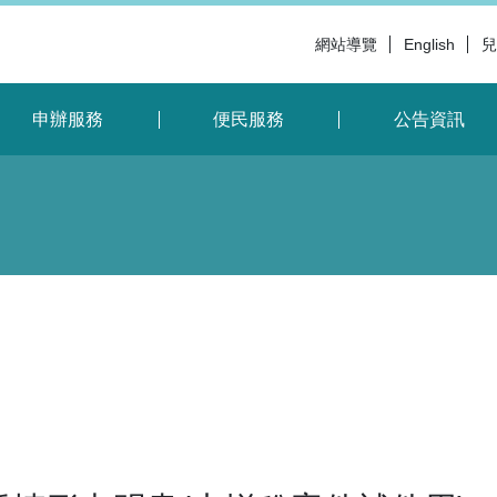
網站導覽
English
兒
申辦服務
便民服務
公告資訊
略過字型切換，社群分享工具列