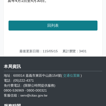
當年4月1日至4月30日。
娛樂稅
書表下載
繳納證明
政府資訊公開專區
不動產移轉專區
首長簡介
English
退稅專區
e觸即發跨域稅務通
智能櫃員機
徵才快訊
納稅者權利保護專區
副局長簡介
首長信箱
回列表
稅務行事曆
稅籍異動即時通
有獎徵答
行政救濟專區
經營理念
常見問答
最新債務訊息
檔案應用園地
組織職掌
雙語詞彙
宣導專區
個人資料保護專區
聯絡資訊
最後更新日期：115/05/15
累計瀏覽：3401
發票專區
常見問答
交通資訊
本局資訊
嘉義市政府資料開放平台
廉政園地
辦公室平面圖
地址 : 600014 嘉義市東區中山路154號(
交通位置圖
)
電話 : (05)222-4371
招標公告
會計園地
本局優良事蹟
免付費電話 : (限辦公時間提供服務)
0800-536969 ‧ 0800-000321
客服信箱：serv@citax.gov.tw
人事園地
績優人員