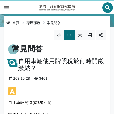
展
財政專區
首頁
專區服務
常見問答
稅務專區
公有財產
略過字型切換，社群分享工具列
小
中
大
申辦服務
庫款支付
地價稅
常見問答
便民服務
財金及菸酒管理
房屋稅
線上申辦
自用車輛使用牌照稅於何時開徵
繳納？
公告資訊
土地增值稅
申辦進度查詢及補件
節稅健檢
109-10-29
3401
專區服務
契稅
線上查詢與試算
客服諮詢
財稅新聞
關於我們
印花稅
預約服務
交流園地
活動訊息
全功能櫃臺服務專區
自用車輛開徵(繳納)期間:
使用牌照稅
網路申報
多元繳稅管道
公告訊息
創新便民服務措施
本局沿革
網站導覽