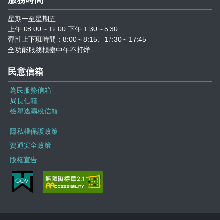
服務時間
志工園地
性騷擾及職場霸凌分類
星期一至星期五
地方稅稽徵機關
上午 08:00～12:00 下午 1:30～5:30
彈性上下班時間：8:00～8:15、17:30～17:45
全功能服務櫃臺中午不打烊
相關連結
民意信箱
稅務軟體下載
為民服務信箱
稅捐稽徵法專區
局長信箱
檢舉逃漏稅信箱
常見違章案例
隱私權保護政策
資通安全政策
災害減免專區
版權宣告
民法調降成年年齡專區
延、分期繳稅專區