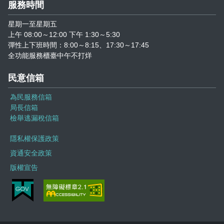
志工園地
服務時間
星期一至星期五
地方稅稽徵機關
上午 08:00～12:00 下午 1:30～5:30
彈性上下班時間：8:00～8:15、17:30～17:45
相關連結
全功能服務櫃臺中午不打烊
稅務軟體下載
民意信箱
為民服務信箱
稅捐稽徵法專區
局長信箱
檢舉逃漏稅信箱
常見違章案例
隱私權保護政策
災害減免專區
資通安全政策
版權宣告
民法調降成年年齡專區
延、分期繳稅專區