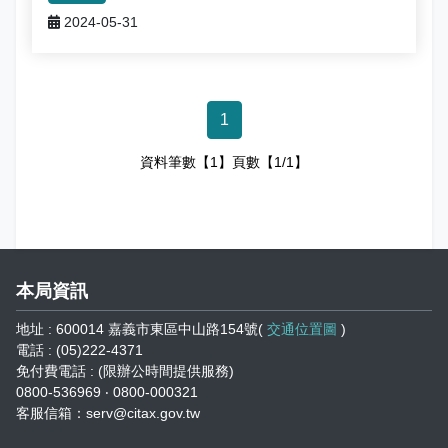
娛樂稅
書表下載
繳納證明
政府資訊公開專區
不動產移轉專區
首長簡介
2024-05-31
English
退稅專區
e觸即發跨域稅務通
智能櫃員機
徵才快訊
納稅者權利保護專區
副局長簡介
首長信箱
稅務行事曆
稅籍異動即時通
有獎徵答
行政救濟專區
經營理念
1
常見問答
最新債務訊息
檔案應用園地
組織職掌
資料筆數【1】頁數【1/1】
雙語詞彙
宣導專區
個人資料保護專區
聯絡資訊
發票專區
常見問答
交通資訊
本局資訊
嘉義市政府資料開放平台
廉政園地
辦公室平面圖
地址 : 600014 嘉義市東區中山路154號(
交通位置圖
)
電話 : (05)222-4371
招標公告
會計園地
本局優良事蹟
免付費電話 : (限辦公時間提供服務)
0800-536969 ‧ 0800-000321
人事園地
績優人員
客服信箱：serv@citax.gov.tw