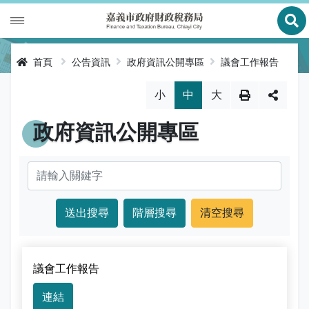
展
財政專區
首頁
公告資訊
政府資訊公開專區
議會工作報告
稅務專區
公有財產
略過字型切換，社群分享工具列
小
中
大
申辦服務
庫款支付
地價稅
政府資訊公開專區
便民服務
財金及菸酒管理
房屋稅
線上申辦
公告資訊
土地增值稅
申辦進度查詢及補件
節稅健檢
專區服務
契稅
線上查詢與試算
客服諮詢
財稅新聞
關於我們
印花稅
預約服務
交流園地
活動訊息
全功能櫃臺服務專區
議會工作報告
使用牌照稅
網路申報
多元繳稅管道
公告訊息
創新便民服務措施
本局沿革
網站導覽
連結