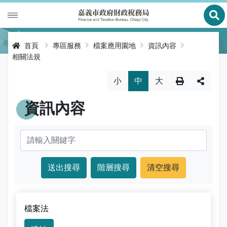
展
財政專區
首頁
專區服務
檔案應用園地
資訊內容
相關法規
稅務專區
公有財產
略過字型切換，社群分享工具列
小
中
大
申辦服務
庫款支付
地價稅
資訊內容
便民服務
財金及菸酒管理
房屋稅
線上申辦
公告資訊
土地增值稅
申辦進度查詢及補件
節稅健檢
專區服務
契稅
線上查詢與試算
客服諮詢
財稅新聞
關於我們
印花稅
預約服務
交流園地
活動訊息
全功能櫃臺服務專區
檔案法
使用牌照稅
網路申報
多元繳稅管道
公告訊息
創新便民服務措施
本局沿革
網站導覽