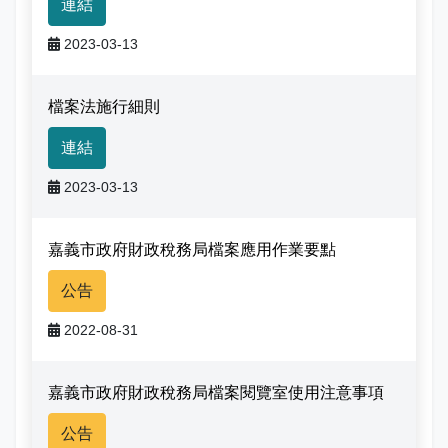
連結
娛樂稅
書表下載
繳納證明
政府資訊公開專區
不動產移轉專區
首長簡介
English
2023-03-13
退稅專區
e觸即發跨域稅務通
智能櫃員機
徵才快訊
納稅者權利保護專區
副局長簡介
首長信箱
檔案法施行細則
稅務行事曆
稅籍異動即時通
有獎徵答
行政救濟專區
經營理念
常見問答
連結
最新債務訊息
檔案應用園地
組織職掌
雙語詞彙
2023-03-13
宣導專區
個人資料保護專區
聯絡資訊
嘉義市政府財政稅務局檔案應用作業要點
發票專區
常見問答
交通資訊
公告
嘉義市政府資料開放平台
廉政園地
辦公室平面圖
2022-08-31
招標公告
會計園地
本局優良事蹟
嘉義市政府財政稅務局檔案閱覽室使用注意事項
人事園地
績優人員
公告