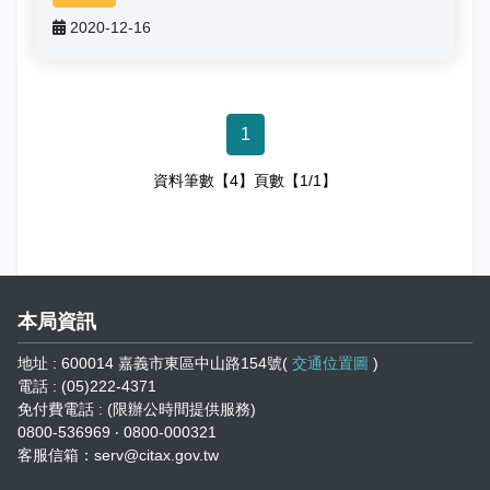
志工園地
2020-12-16
地方稅稽徵機關
相關連結
1
稅務軟體下載
資料筆數【4】頁數【1/1】
稅捐稽徵法專區
常見違章案例
本局資訊
災害減免專區
地址 : 600014 嘉義市東區中山路154號(
交通位置圖
)
民法調降成年年齡專區
電話 : (05)222-4371
免付費電話 : (限辦公時間提供服務)
0800-536969 ‧ 0800-000321
延、分期繳稅專區
客服信箱：serv@citax.gov.tw