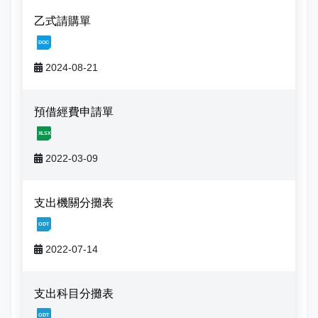
志工園地
性騷擾及職場霸凌分類
乙式請購單
地方稅稽徵機關
[1, 20240821084616385305410.docx]
2024-08-21
相關連結
稅務軟體下載
預借經費申請單
[1, 20220309172011473470482.xls]
稅捐稽徵法專區
2022-03-09
常見違章案例
支出機關分攤表
災害減免專區
[1, 20220714112819769518567.odt]
民法調降成年年齡專區
2022-07-14
延、分期繳稅專區
支出科目分攤表
[1, 20220714112730081465193.odt]