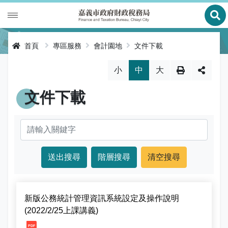
展
財政專區
首頁
專區服務
會計園地
文件下載
稅務專區
公有財產
略過字型切換，社群分享工具列
小
中
大
申辦服務
庫款支付
地價稅
文件下載
便民服務
財金及菸酒管理
房屋稅
線上申辦
公告資訊
土地增值稅
申辦進度查詢及補件
節稅健檢
專區服務
契稅
線上查詢與試算
客服諮詢
財稅新聞
關於我們
印花稅
預約服務
交流園地
活動訊息
全功能櫃臺服務專區
新版公務統計管理資訊系統設定及操作說明
使用牌照稅
網路申報
多元繳稅管道
公告訊息
創新便民服務措施
本局沿革
(2022/2/25上課講義)
網站導覽
[1, 20220408154201407880530.pdf]