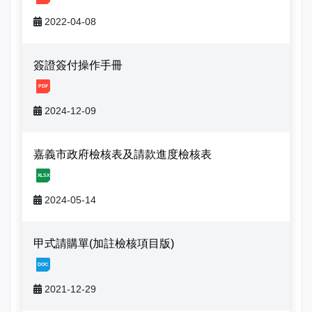
娛樂稅
書表下載
繳納證明
政府資訊公開專區
不動產移轉專區
首長簡介
2022-04-08
English
退稅專區
e觸即發跨域稅務通
智能櫃員機
徵才快訊
納稅者權利保護專區
副局長簡介
首長信箱
簽證簽付操作手冊
稅務行事曆
稅籍異動即時通
有獎徵答
行政救濟專區
經營理念
[1, 20241209144413410707332.pdf]
常見問答
2024-12-09
最新債務訊息
檔案應用園地
組織職掌
雙語詞彙
宣導專區
個人資料保護專區
聯絡資訊
嘉義市政府檢核表及請款進度檢核表
[1, 20240514115602630995293.xlsx]
發票專區
常見問答
交通資訊
2024-05-14
嘉義市政府資料開放平台
廉政園地
辦公室平面圖
甲式請購單(加註檢核項目版)
招標公告
會計園地
本局優良事蹟
[1, 20211126113537287437861.doc]
人事園地
績優人員
2021-12-29