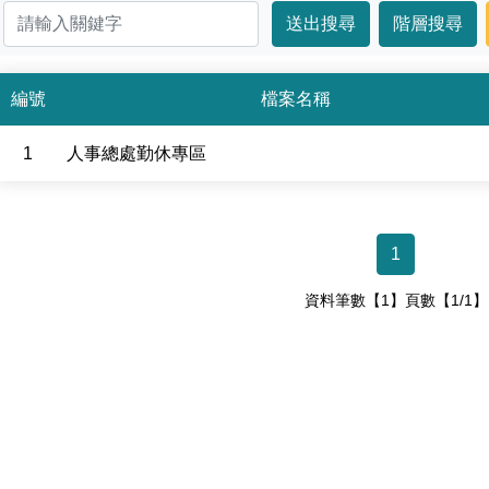
編號
檔案名稱
1
人事總處勤休專區
1
資料筆數【1】頁數【1/1】