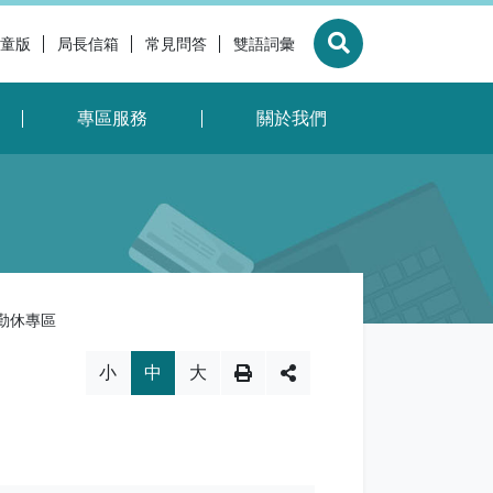
童版
局長信箱
常見問答
雙語詞彙
展開搜尋
專區服務
關於我們
勤休專區
換，社群分享工具列
小
中
大