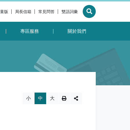
童版
局長信箱
常見問答
雙語詞彙
展開搜尋
專區服務
關於我們
換，社群分享工具列
小
中
大