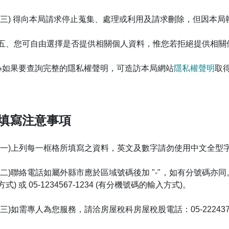
(三) 得向本局請求停止蒐集、處理或利用及請求刪除，但因本
五、您可自由選擇是否提供相關個人資料，惟您若拒絕提供相關
※如果要查詢完整的隱私權聲明，可造訪本局網站
隱私權聲明
取
填寫注意事項
(一)上列每一框格所填寫之資料，英文及數字請勿使用中文全型
(二)聯絡電話如屬外縣市應於區域號碼後加 "-"，如有分號碼亦同。例
方式) 或 05-1234567-1234 (有分機號碼的輸入方式)。
(三)如需專人為您服務，請洽房屋稅科房屋稅股電話：05-2224371轉