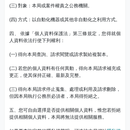
志工園地
性騷擾及職場霸凌分類
(三) 對象：本局或案件權責之公務機關。
地方稅稽徵機關
(四) 方式：以自動化機器或其他非自動化之利用方式。
相關連結
四、 依據「個人資料保護法」第三條規定，您得就個
人資料依法行使下列權利：
稅務軟體下載
(一) 得向本局查詢、請求閱覽或請求製給複製本。
稅捐稽徵法專區
(二) 若您的個人資料有任何異動，得向本局請求補充或
常見違章案例
更正，使其保持正確、最新及完整。
災害減免專區
(三) 得向本局請求停止蒐集、處理或利用及請求刪除，
但因本局執行公務所必須者，本局得拒絕之。
民法調降成年年齡專區
五、您可自由選擇是否提供相關個人資料，惟您若拒絕
延、分期繳稅專區
提供相關個人資料，本局將無法提供相關服務。