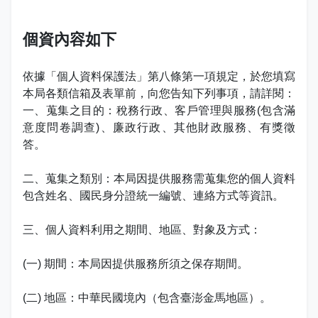
娛樂稅
書表下載
繳納證明
政府資訊公開專區
不動產移轉專區
首長簡介
English
個資內容如下
退稅專區
e觸即發跨域稅務通
智能櫃員機
徵才快訊
納稅者權利保護專區
副局長簡介
首長信箱
依據「個人資料保護法」第八條第一項規定，於您填寫
稅務行事曆
稅籍異動即時通
有獎徵答
行政救濟專區
經營理念
本局各類信箱及表單前，向您告知下列事項，請詳閱：
常見問答
一、蒐集之目的：稅務行政、客戶管理與服務(包含滿
最新債務訊息
檔案應用園地
組織職掌
意度問卷調查)、廉政行政、其他財政服務、有獎徵
雙語詞彙
答。
宣導專區
個人資料保護專區
聯絡資訊
二、蒐集之類別：本局因提供服務需蒐集您的個人資料
發票專區
常見問答
交通資訊
包含姓名、國民身分證統一編號、連絡方式等資訊。
嘉義市政府資料開放平台
廉政園地
辦公室平面圖
三、個人資料利用之期間、地區、對象及方式：
招標公告
會計園地
本局優良事蹟
(一) 期間：本局因提供服務所須之保存期間。
人事園地
績優人員
(二) 地區：中華民國境內（包含臺澎金馬地區）。