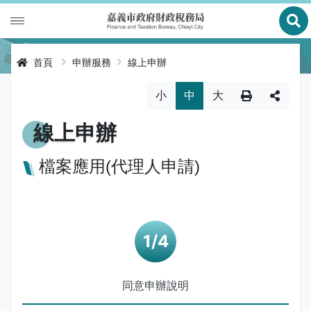
展
財政專區
首頁
申辦服務
線上申辦
稅務專區
公有財產
略過字型切換，社群分享工具列
小
中
大
申辦服務
庫款支付
地價稅
線上申辦
便民服務
財金及菸酒管理
房屋稅
線上申辦
檔案應用(代理人申請)
公告資訊
土地增值稅
申辦進度查詢及補件
節稅健檢
專區服務
契稅
線上查詢與試算
客服諮詢
財稅新聞
關於我們
印花稅
預約服務
交流園地
活動訊息
全功能櫃臺服務專區
同意申辦說明
使用牌照稅
網路申報
多元繳稅管道
公告訊息
創新便民服務措施
本局沿革
網站導覽