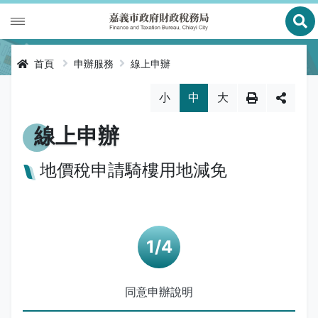
展
財政專區
首頁
申辦服務
線上申辦
稅務專區
公有財產
略過字型切換，社群分享工具列
小
中
大
申辦服務
庫款支付
地價稅
線上申辦
便民服務
財金及菸酒管理
房屋稅
線上申辦
地價稅申請騎樓用地減免
公告資訊
土地增值稅
申辦進度查詢及補件
節稅健檢
專區服務
契稅
線上查詢與試算
客服諮詢
財稅新聞
關於我們
印花稅
預約服務
交流園地
活動訊息
全功能櫃臺服務專區
同意申辦說明
使用牌照稅
網路申報
多元繳稅管道
公告訊息
創新便民服務措施
本局沿革
網站導覽