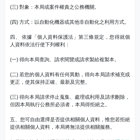
志工園地
性騷擾及職場霸凌分類
(三) 對象：本局或案件權責之公務機關。
地方稅稽徵機關
(四) 方式：以自動化機器或其他非自動化之利用方式。
相關連結
四、 依據「個人資料保護法」第三條規定，您得就個
人資料依法行使下列權利：
稅務軟體下載
(一) 得向本局查詢、請求閱覽或請求製給複製本。
稅捐稽徵法專區
(二) 若您的個人資料有任何異動，得向本局請求補充或
常見違章案例
更正，使其保持正確、最新及完整。
災害減免專區
(三) 得向本局請求停止蒐集、處理或利用及請求刪除，
但因本局執行公務所必須者，本局得拒絕之。
民法調降成年年齡專區
五、您可自由選擇是否提供相關個人資料，惟您若拒絕
延、分期繳稅專區
提供相關個人資料，本局將無法提供相關服務。