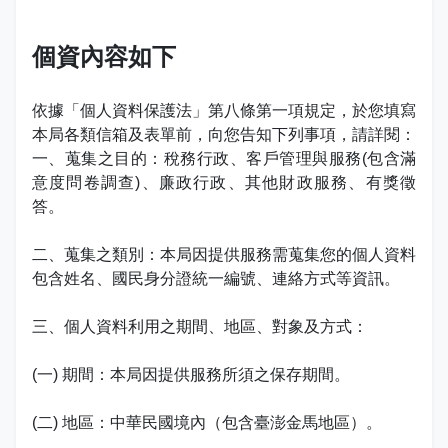
娛樂稅
書表下載
繳納證明
政府資訊公開專區
不動產移轉專區
首長簡介
English
個資內容如下
退稅專區
e觸即發跨域稅務通
智能櫃員機
徵才快訊
納稅者權利保護專區
副局長簡介
首長信箱
依據「個人資料保護法」第八條第一項規定，於您填寫
稅務行事曆
稅籍異動即時通
有獎徵答
行政救濟專區
經營理念
常見問答
本局各類信箱及表單前，向您告知下列事項，請詳閱：
一、蒐集之目的：稅務行政、客戶管理與服務(包含滿
最新債務訊息
檔案應用園地
組織職掌
雙語詞彙
意度問卷調查)、廉政行政、其他財政服務、有獎徵
答。
宣導專區
個人資料保護專區
聯絡資訊
二、蒐集之類別：本局因提供服務需蒐集您的個人資料
發票專區
常見問答
交通資訊
包含姓名、國民身分證統一編號、連絡方式等資訊。
嘉義市政府資料開放平台
廉政園地
辦公室平面圖
三、個人資料利用之期間、地區、對象及方式：
招標公告
會計園地
本局優良事蹟
(一) 期間：本局因提供服務所須之保存期間。
人事園地
績優人員
(二) 地區：中華民國境內（包含臺澎金馬地區）。