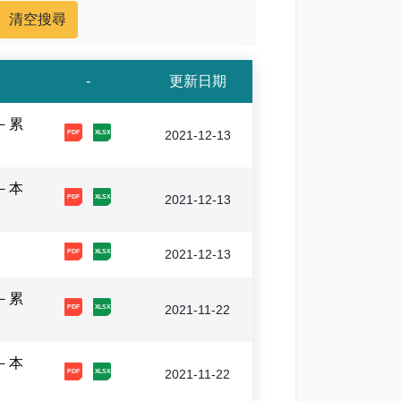
-
更新日期
－累
[1, 20211213100249770903563.pdf]
[2, 20211213100249786533230.xlsx]
2021-12-13
－本
[1, 20211213095714716226066.pdf]
[2, 20211213095714731879615.xlsx]
2021-12-13
[1, 20211213094111788449720.pdf]
[2, 20211213094111804066797.xlsx]
2021-12-13
－累
[1, 20211122134444963098775.pdf]
[2, 20211122134444978726392.xlsx]
2021-11-22
－本
[1, 20211122134359525145140.pdf]
[2, 20211122134359540725092.xlsx]
2021-11-22