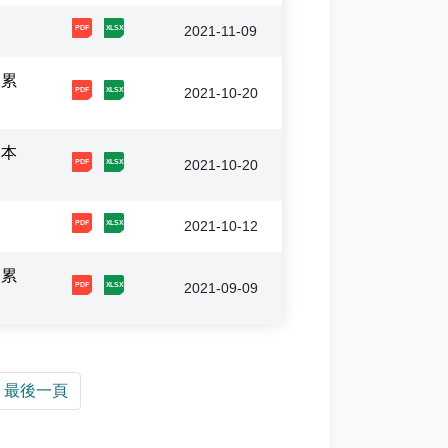
[1, 20211109093406486772260.pdf]
[2, 20211109093406486772060.xlsx]
2021-11-09
－累
[1, 20211020084929146204127.pdf]
[2, 20211020084929161816518.xlsx]
2021-10-20
－本
[1, 20211020084837613826445.pdf]
[2, 20211020084837629398352.xlsx]
2021-10-20
[1, 20211012095557094017211.pdf]
[2, 20211012095557109686582.xlsx]
2021-10-12
－累
[1, 20210909140705549624379.pdf]
[2, 20210909140705565252925.xlsx]
2021-09-09
最後一頁
】