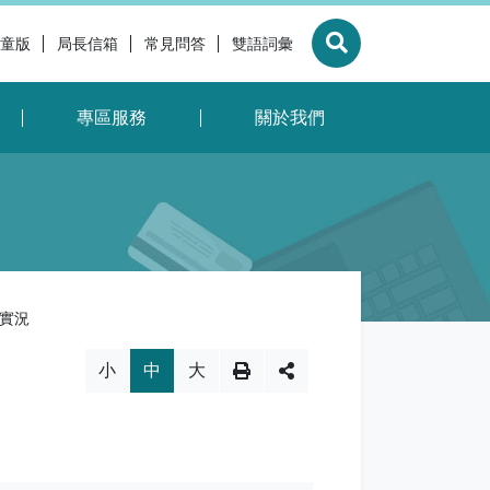
童版
局長信箱
常見問答
雙語詞彙
展開搜尋
專區服務
關於我們
實況
換，社群分享工具列
小
中
大