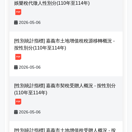
志工園地
性騷擾及職場霸凌分類
娛樂稅代徵人性別分(110年至114年)
[1, 20260506174314668677348.pdf]
地方稅稽徵機關
2026-05-06
相關連結
[性別統計指標] 嘉義市土地增值稅稅源移轉概況 -
稅務軟體下載
按性別分(110年至114年)
[1, 20260506165819415545008.pdf]
稅捐稽徵法專區
2026-05-06
常見違章案例
[性別統計指標] 嘉義市契稅受贈人概況 - 按性別分
災害減免專區
(110年至114年)
[1, 20260506170808644538679.pdf]
民法調降成年年齡專區
2026-05-06
延、分期繳稅專區
[性別統計指標] 嘉義市土地增值稅受贈人概況 - 按