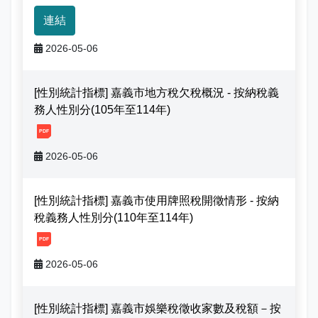
娛樂稅
書表下載
繳納證明
政府資訊公開專區
不動產移轉專區
首長簡介
連結
English
退稅專區
e觸即發跨域稅務通
智能櫃員機
徵才快訊
納稅者權利保護專區
副局長簡介
2026-05-06
首長信箱
稅務行事曆
稅籍異動即時通
有獎徵答
行政救濟專區
經營理念
[性別統計指標] 嘉義市地方稅欠稅概況 - 按納稅義
常見問答
務人性別分(105年至114年)
最新債務訊息
檔案應用園地
組織職掌
雙語詞彙
[1, 20260506165529459525199.pdf]
宣導專區
個人資料保護專區
聯絡資訊
2026-05-06
發票專區
常見問答
交通資訊
[性別統計指標] 嘉義市使用牌照稅開徵情形 - 按納
稅義務人性別分(110年至114年)
嘉義市政府資料開放平台
廉政園地
辦公室平面圖
[1, 20260506165641538694104.pdf]
招標公告
會計園地
本局優良事蹟
2026-05-06
人事園地
績優人員
[性別統計指標] 嘉義市娛樂稅徵收家數及稅額－按