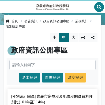
展
財政專區
首頁
公告資訊
政府資訊公開專區
業務統計
性別統計專區
稅務專區
公有財產
略過字型切換，社群分享工具列
小
中
大
申辦服務
庫款支付
地價稅
政府資訊公開專區
便民服務
財金及菸酒管理
房屋稅
線上申辦
公告資訊
土地增值稅
申辦進度查詢及補件
節稅健檢
專區服務
契稅
線上查詢與試算
客服諮詢
財稅新聞
關於我們
印花稅
預約服務
交流園地
活動訊息
全功能櫃臺服務專區
[性別統計圖像] 嘉義市房屋稅及地價稅開徵資料性
使用牌照稅
網路申報
多元繳稅管道
公告訊息
創新便民服務措施
本局沿革
網站導覽
別比(101年至114年)