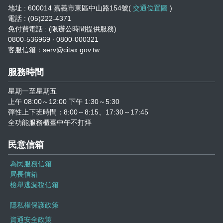
志工園地
地址 : 600014 嘉義市東區中山路154號(
交通位置圖
)
電話 : (05)222-4371
地方稅稽徵機關
免付費電話 : (限辦公時間提供服務)
0800-536969 ‧ 0800-000321
客服信箱：serv@citax.gov.tw
相關連結
服務時間
稅務軟體下載
星期一至星期五
稅捐稽徵法專區
上午 08:00～12:00 下午 1:30～5:30
彈性上下班時間：8:00～8:15、17:30～17:45
全功能服務櫃臺中午不打烊
常見違章案例
民意信箱
災害減免專區
為民服務信箱
民法調降成年年齡專區
局長信箱
檢舉逃漏稅信箱
延、分期繳稅專區
隱私權保護政策
資通安全政策