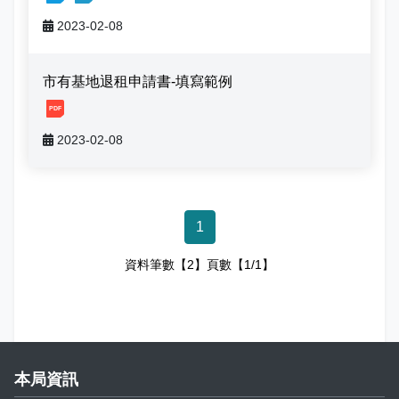
娛樂稅
書表下載
繳納證明
政府資訊公開專區
不動產移轉專區
首長簡介
2023-02-08
English
退稅專區
e觸即發跨域稅務通
智能櫃員機
徵才快訊
納稅者權利保護專區
副局長簡介
首長信箱
市有基地退租申請書-填寫範例
稅務行事曆
稅籍異動即時通
有獎徵答
行政救濟專區
經營理念
[1, 20230208100418563727095.pdf]
常見問答
2023-02-08
最新債務訊息
檔案應用園地
組織職掌
雙語詞彙
宣導專區
個人資料保護專區
聯絡資訊
1
發票專區
常見問答
交通資訊
資料筆數【2】頁數【1/1】
嘉義市政府資料開放平台
廉政園地
辦公室平面圖
招標公告
會計園地
本局優良事蹟
人事園地
績優人員
本局資訊