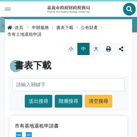
展
財政專區
首頁
申辦服務
書表下載
公有財產
市有土地退租申請
稅務專區
公有財產
略過字型切換，社群分享工具列
小
中
大
申辦服務
庫款支付
地價稅
書表下載
便民服務
財金及菸酒管理
房屋稅
線上申辦
公告資訊
土地增值稅
申辦進度查詢及補件
節稅健檢
專區服務
契稅
線上查詢與試算
客服諮詢
財稅新聞
關於我們
印花稅
預約服務
交流園地
活動訊息
全功能櫃臺服務專區
市有基地退租申請書
使用牌照稅
網路申報
多元繳稅管道
公告訊息
創新便民服務措施
本局沿革
網站導覽
[2, 20220506140822534578948.doc]
[1, 20220506140822472075860.odt]