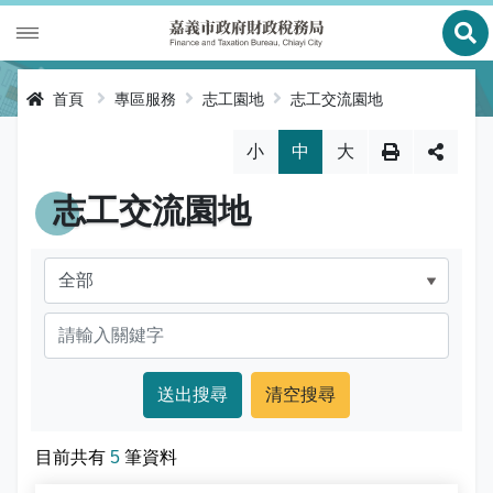
展
財政專區
首頁
專區服務
志工園地
志工交流園地
稅務專區
公有財產
略過字型切換，社群分享工具列
小
中
大
申辦服務
庫款支付
地價稅
志工交流園地
便民服務
財金及菸酒管理
房屋稅
線上申辦
公告資訊
土地增值稅
申辦進度查詢及補件
節稅健檢
專區服務
契稅
線上查詢與試算
客服諮詢
財稅新聞
關於我們
印花稅
預約服務
交流園地
活動訊息
全功能櫃臺服務專區
使用牌照稅
網路申報
多元繳稅管道
公告訊息
創新便民服務措施
本局沿革
目前共有
5
筆資料
網站導覽