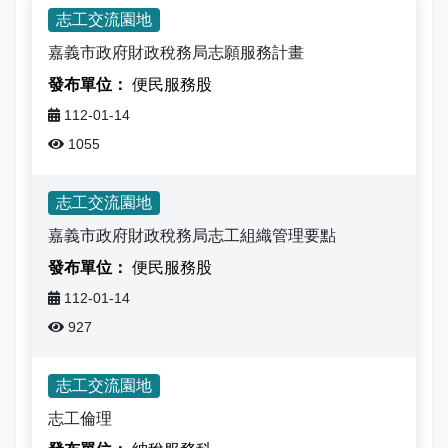
娛樂稅
書表下載
繳納證明
政府資訊公開專區
不動產移轉專區
首長簡介
志工交流園地
English
嘉義市政府財政稅務局志願服務計畫
退稅專區
e觸即發跨域稅務通
智能櫃員機
徵才快訊
納稅者權利保護專區
副局長簡介
首長信箱
便民服務股
稅務行事曆
稅籍異動即時通
有獎徵答
行政救濟專區
經營理念
112-01-14
常見問答
1055
最新債務訊息
檔案應用園地
組織職掌
雙語詞彙
志工交流園地
宣導專區
個人資料保護專區
聯絡資訊
嘉義市政府財政稅務局志工組織管理要點
發票專區
常見問答
交通資訊
便民服務股
112-01-14
嘉義市政府資料開放平台
廉政園地
辦公室平面圖
927
招標公告
會計園地
本局優良事蹟
志工交流園地
人事園地
績優人員
志工倫理