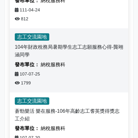
納稅服務科
志工園地
性騷擾及職場霸凌分類
111-04-24
地方稅稽徵機關
812
相關連結
志工交流園地
104年財政稅務局暑期學生志工志願服務心得-龔翊
稅務軟體下載
涵同學
稅捐稽徵法專區
納稅服務科
107-07-25
常見違章案例
1799
災害減免專區
志工交流園地
民法調降成年年齡專區
蒼勁樂活 樂在服務-106年高齡志工耆英獎得獎志
工介紹
延、分期繳稅專區
納稅服務科
107-07-20