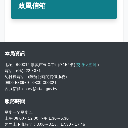
志工園地
性騷擾及職場霸凌分類
政風信箱
地方稅稽徵機關
相關連結
稅務軟體下載
本局資訊
稅捐稽徵法專區
地址 : 600014 嘉義市東區中山路154號(
交通位置圖
)
電話 : (05)222-4371
常見違章案例
免付費電話 : (限辦公時間提供服務)
0800-536969 ‧ 0800-000321
災害減免專區
客服信箱：serv@citax.gov.tw
民法調降成年年齡專區
服務時間
星期一至星期五
延、分期繳稅專區
上午 08:00～12:00 下午 1:30～5:30
彈性上下班時間：8:00～8:15、17:30～17:45