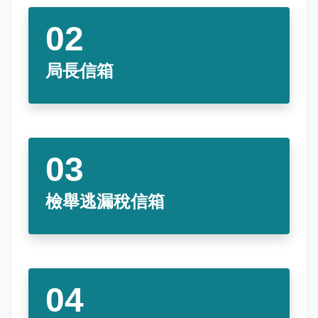
娛樂稅
書表下載
繳納證明
政府資訊公開專區
不動產移轉專區
首長簡介
English
退稅專區
e觸即發跨域稅務通
智能櫃員機
徵才快訊
納稅者權利保護專區
副局長簡介
首長信箱
局長信箱
稅務行事曆
稅籍異動即時通
有獎徵答
行政救濟專區
經營理念
常見問答
最新債務訊息
檔案應用園地
組織職掌
雙語詞彙
宣導專區
個人資料保護專區
聯絡資訊
發票專區
常見問答
交通資訊
檢舉逃漏稅信箱
嘉義市政府資料開放平台
廉政園地
辦公室平面圖
招標公告
會計園地
本局優良事蹟
人事園地
績優人員