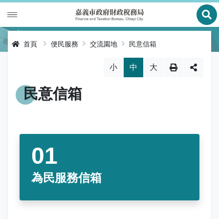
展
財政專區
首頁
便民服務
交流園地
民意信箱
稅務專區
公有財產
略過字型切換，社群分享工具列
小
中
大
申辦服務
庫款支付
地價稅
民意信箱
便民服務
財金及菸酒管理
房屋稅
線上申辦
公告資訊
土地增值稅
申辦進度查詢及補件
節稅健檢
專區服務
契稅
線上查詢與試算
客服諮詢
財稅新聞
為民服務信箱
關於我們
印花稅
預約服務
交流園地
活動訊息
全功能櫃臺服務專區
使用牌照稅
網路申報
多元繳稅管道
公告訊息
創新便民服務措施
本局沿革
網站導覽