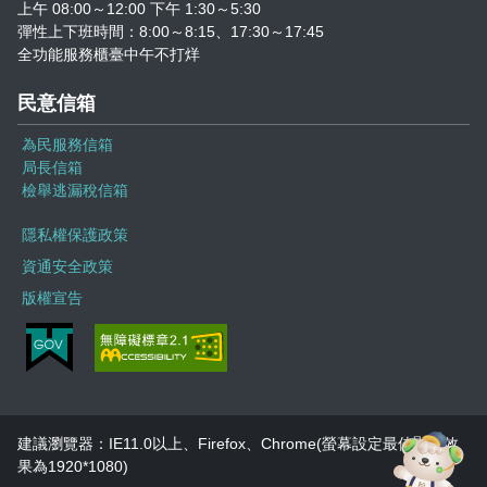
志工園地
性騷擾及職場霸凌分類
上午 08:00～12:00 下午 1:30～5:30
彈性上下班時間：8:00～8:15、17:30～17:45
全功能服務櫃臺中午不打烊
地方稅稽徵機關
民意信箱
相關連結
為民服務信箱
稅務軟體下載
局長信箱
檢舉逃漏稅信箱
稅捐稽徵法專區
隱私權保護政策
資通安全政策
常見違章案例
版權宣告
災害減免專區
民法調降成年年齡專區
延、分期繳稅專區
建議瀏覽器：IE11.0以上、Firefox、Chrome(螢幕設定最佳顯示效
果為1920*1080)