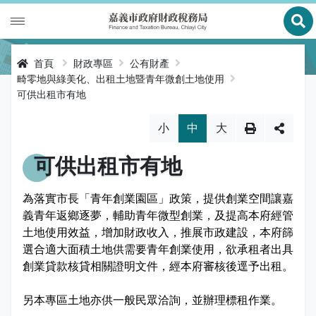
展
財政專區
首頁
財政專區
公有財產
畸零地與綠美化、出租土地暨青年微創土地使用
稅務專區
公有財產
可供出租市有地
申辦服務
庫款支付
地價稅
略過字型切換，社群分享工具列
小
中
大
便民服務
財金及菸酒管理
房屋稅
線上申辦
可供出租市有地
公告資訊
土地增值稅
申辦進度查詢及補件
節稅健檢
為落實市長「青年創業園區」政策，提供創業空間讓嘉
義青年返鄉逐夢，輔助青年微型創業，及提高本府經管
專區服務
契稅
線上查詢與試算
客服諮詢
財稅新聞
土地使用效益，增加財政收入，推展市政建設，本府篩
選合適大面積土地供需要青年創業使用，欲承租者出具
關於我們
印花稅
預約服務
交流園地
活動訊息
全功能櫃臺服務專區
創業貸款核貸相關證明文件，經本府審核後逕予出租。
使用牌照稅
網路申報
多元繳稅管道
公告訊息
創新便民服務措施
本局沿革
另本專區土地亦供一般民眾洽詢，並辦理標租作業。
網站導覽