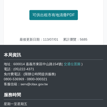
娛樂稅
書表下載
繳納證明
政府資訊公開專區
不動產移轉專區
首長簡介
English
退稅專區
e觸即發跨域稅務通
智能櫃員機
徵才快訊
納稅者權利保護專區
副局長簡介
可供出租市有地清冊PDF
首長信箱
稅務行事曆
稅籍異動即時通
有獎徵答
行政救濟專區
經營理念
常見問答
最新債務訊息
檔案應用園地
組織職掌
最後更新日期：113/07/01
累計瀏覽：5685
雙語詞彙
宣導專區
個人資料保護專區
聯絡資訊
本局資訊
發票專區
常見問答
交通資訊
地址 : 600014 嘉義市東區中山路154號(
交通位置圖
)
電話 : (05)222-4371
嘉義市政府資料開放平台
廉政園地
辦公室平面圖
免付費電話 : (限辦公時間提供服務)
0800-536969 ‧ 0800-000321
客服信箱：serv@citax.gov.tw
招標公告
會計園地
本局優良事蹟
服務時間
人事園地
績優人員
星期一至星期五