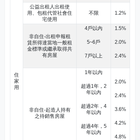
娛樂稅
書表下載
繳納證明
政府資訊公開專區
不動產移轉專區
首長簡介
公益出租人出租使
English
用、包租代管社會住
不限
1.2%
宅使用
退稅專區
e觸即發跨域稅務通
智能櫃員機
徵才快訊
納稅者權利保護專區
副局長簡介
首長信箱
4戶以內
1.5%
稅務行事曆
稅籍異動即時通
有獎徵答
行政救濟專區
經營理念
非自住-出租申報租
常見問答
5~6戶
2.0%
賃所得達當地一般租
金標準或繼承取得共
最新債務訊息
檔案應用園地
組織職掌
有房屋
7戶以上
2.4%
雙語詞彙
宣導專區
個人資料保護專區
聯絡資訊
1年以內
住
發票專區
常見問答
交通資訊
家
2.0%
超過1年，2
用
年以內
2.4%
嘉義市政府資料開放平台
廉政園地
辦公室平面圖
超過2年，4
3.6%
非自住-起造人持有
招標公告
會計園地
本局優良事蹟
年以內
之待銷售房屋
4.2%
超過4年，5
人事園地
績優人員
年以內
4.8%