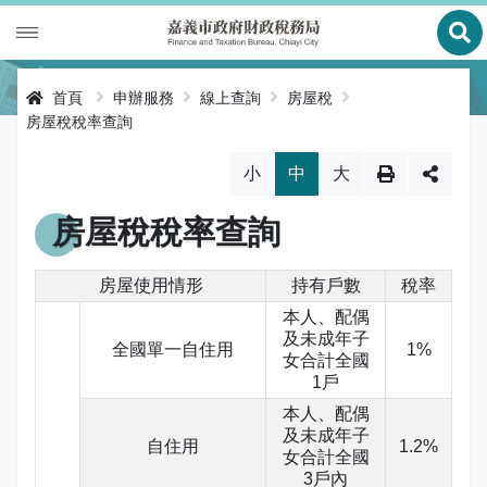
展
財政專區
首頁
申辦服務
線上查詢
房屋稅
房屋稅稅率查詢
稅務專區
公有財產
略過字型切換，社群分享工具列
小
中
大
申辦服務
庫款支付
地價稅
房屋稅稅率查詢
便民服務
財金及菸酒管理
房屋稅
線上申辦
房屋使用情形
持有戶數
稅率
公告資訊
土地增值稅
申辦進度查詢及補件
節稅健檢
本人、配偶
及未成年子
專區服務
契稅
線上查詢與試算
客服諮詢
財稅新聞
全國單一自住用
1%
女合計全國
1戶
關於我們
印花稅
預約服務
交流園地
活動訊息
全功能櫃臺服務專區
本人、配偶
及未成年子
自住用
1.2%
使用牌照稅
網路申報
多元繳稅管道
公告訊息
創新便民服務措施
本局沿革
女合計全國
網站導覽
3戶內