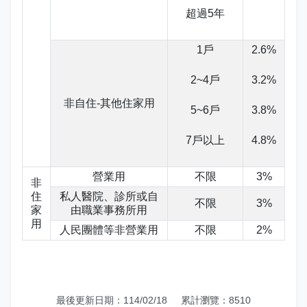
志工園地
性騷擾及職場霸凌分類
超過5年
地方稅稽徵機關
1戶
2.6%
相關連結
2~4戶
3.2%
非自住-其他住家用
稅務軟體下載
5~6戶
3.8%
稅捐稽徵法專區
7戶以上
4.8%
常見違章案例
營業用
不限
3%
非
住
私人醫院、診所或自
不限
3%
災害減免專區
家
由職業事務所用
用
人民團體等非營業用
不限
2%
民法調降成年年齡專區
延、分期繳稅專區
最後更新日期：114/02/18
累計瀏覽：8510