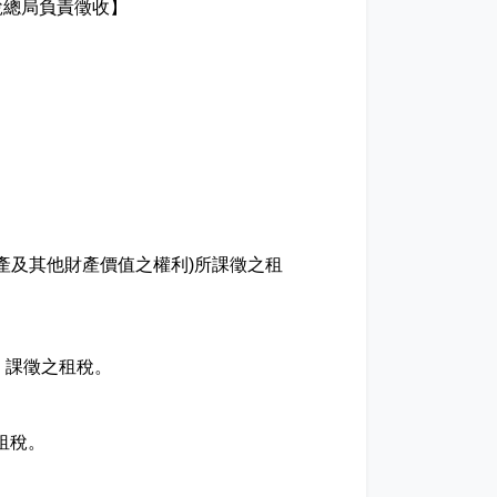
稅總局負責徵收】
。
。
產及其他財產價值之權利)所課徵之租
，課徵之租稅。
租稅。