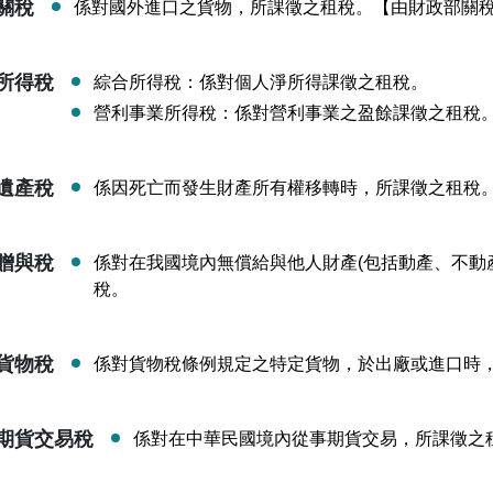
關稅
係對國外進口之貨物，所課徵之租稅。【由財政部關
所得稅
綜合所得稅：係對個人淨所得課徵之租稅。
營利事業所得稅：係對營利事業之盈餘課徵之租稅
遺產稅
係因死亡而發生財產所有權移轉時，所課徵之租稅
贈與稅
係對在我國境內無償給與他人財產(包括動產、不動
稅。
貨物稅
係對貨物稅條例規定之特定貨物，於出廠或進口時
期貨交易稅
係對在中華民國境內從事期貨交易，所課徵之