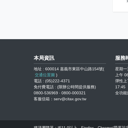
本局資訊
服務
地址 : 600014 嘉義市東區中山路154號(
星期一
交通位置圖
)
上午 08
電話 : (05)222-4371
彈性上下
免付費電話 : (限辦公時間提供服務)
17:45
0800-536969 ‧ 0800-000321
全功能
客服信箱：serv@citax.gov.tw
建議瀏覽器：IE11.0以上、Firefox、Chrome(螢幕設