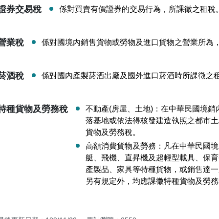
證券交易稅
係對買賣有價證券的交易行為，所課徵之租稅
營業稅
係對國境內銷售貨物或勞物及進口貨物之營業所為
菸酒稅
係對國內產製菸酒出廠及國外進口菸酒時所課徵之
特種貨物及勞務稅
不動產(房屋、土地)：在中華民國境
落基地或依法得核發建造執照之都市土
貨物及勞務稅。
高額消費貨物及勞務：凡在中華民國境
艇、飛機、直昇機及超輕型載具、保育
產製品、家具等特種貨物，或銷售達一
另有規定外，均應課徵特種貨物及勞務