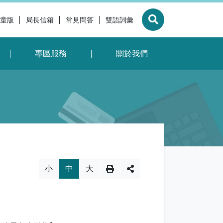
童版
局長信箱
常見問答
雙語詞彙
展開搜尋
專區服務
關於我們
換，社群分享工具列
小
中
大