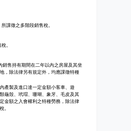
。
，所課徵之多階段銷售稅。
租稅。
銷內銷售持有期間在二年以內之房屋及其坐
地，除法律另有規定外，均應課徵特種
內產製及進口達一定金額小客車、遊
類龜殼、玳瑁、珊瑚、象牙、毛皮及其
定金額之入會權利之特種勞務，除法律
稅。