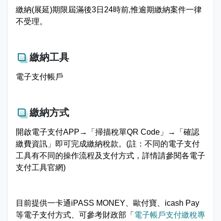
娛樂稅
書表下載
繳納證明
政府資訊公開專區
不動產移轉專區
首長簡介
繳納(展延)期限屆滿後3日24時前‚惟逾期繳納案件一律
English
不受理。
退稅專區
e觸即發跨域稅務通
智能櫃員機
徵才快訊
納稅者權利保護專區
副局長簡介
首長信箱
稅務行事曆
稅籍異動即時通
有獎徵答
行政救濟專區
經營理念
繳納工具
常見問答
電子支付帳戶
最新債務訊息
檔案應用園地
組織職掌
雙語詞彙
宣導專區
個人資料保護專區
聯絡資訊
繳納方式
發票專區
常見問答
交通資訊
開啟電子支付APP→「掃描稅單QR Code」→「確認
繳費資訊」即可完成繳納稅款。(註：不同的電子支付
嘉義市政府資料開放平台
廉政園地
辦公室平面圖
工具有不同的操作流程及支付方式，詳情請參閱各電子
支付工具官網)
招標公告
會計園地
本局優良事蹟
人事園地
績優人員
目前提供一卡通iPASS MONEY、歐付寶、icash Pay
等電子支付方式、可參考財政部「
電子帳戶支付繳稅專