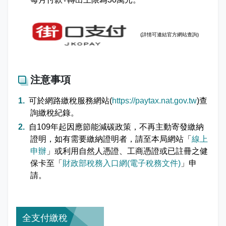
(詳情可
連結官方網站查詢)
注意事項
可於網路繳稅服務網站(
https://paytax.nat.gov.tw
)查
詢繳稅紀錄。
自109年起因應節能減碳政策，不再主動寄發繳納
證明，如有需要繳納證明者，請至本局網站「
線上
申辦
」或利用自然人憑證、工商憑證或已註冊之健
保卡至「
財政部稅務入口網(電子稅務文件)
」申
請。
全支付繳稅