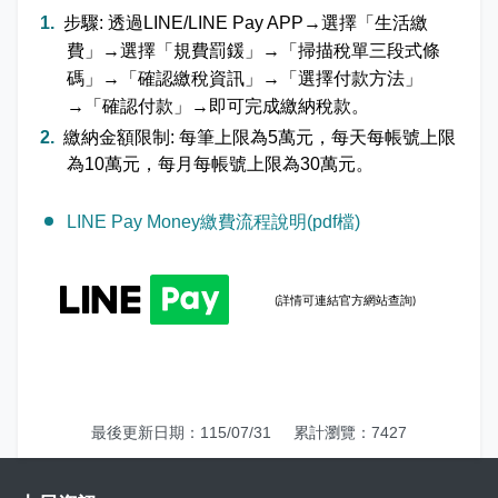
「
步驟: 透過LINE/LINE Pay APP→選擇
生活繳
」
「
」
「
費
→選擇
規費罰鍰
→
掃描稅單三段式條
」
「
」
「
」
碼
→
確認繳稅資訊
→
選擇付款方法
「
」
→
確認付款
→即可完成繳納稅款。
繳納金額限制: 每筆上限為5萬元，每天每帳號上限
為10萬元，每月每帳號上限為30萬元。
LINE Pay Money繳費流程說明(pdf檔)
詳情可連結官方網站查詢
(
)
最後更新日期：115/07/31
累計瀏覽：7427