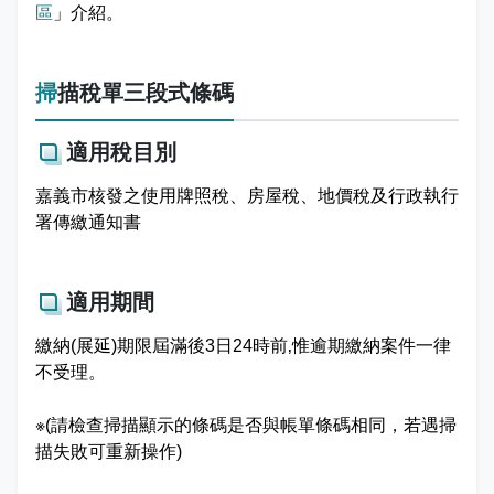
志工園地
性騷擾及職場霸凌分類
區
」介紹。
地方稅稽徵機關
掃描稅單三段式條碼
相關連結
適用稅目別
稅務軟體下載
嘉義市核發之使用牌照稅、房屋稅、地價稅及行政執行
署傳繳通知書
稅捐稽徵法專區
常見違章案例
適用期間
災害減免專區
繳納(展延)期限屆滿後3日24時前‚惟逾期繳納案件一律
不受理。
民法調降成年年齡專區
※(請檢查掃描顯示的條碼是否與帳單條碼相同，若遇掃
延、分期繳稅專區
描失敗可重新操作)