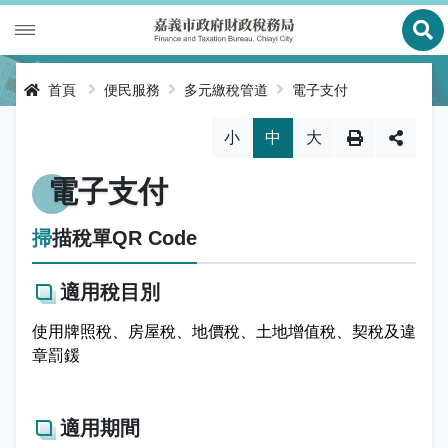
展
財政專區
首頁
便民服務
多元繳稅管道
電子支付
稅務專區
公有財產
略過字型切換，社群分享工具列
小
中
大
申辦服務
庫款支付
地價稅
電子支付
便民服務
財金及菸酒管理
房屋稅
線上申辦
掃描稅單QR Code
公告資訊
土地增值稅
申辦進度查詢及補件
節稅健檢
適用稅目別
專區服務
契稅
線上查詢與試算
客服諮詢
財稅新聞
使用牌照稅、房屋稅、地價稅、土地增值稅、契稅及違
章罰鍰
關於我們
印花稅
預約服務
交流園地
活動訊息
全功能櫃臺服務專區
使用牌照稅
網路申報
多元繳稅管道
公告訊息
創新便民服務措施
本局沿革
適用期間
網站導覽