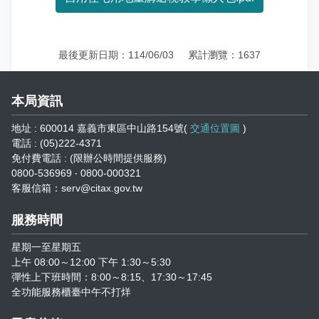
最後更新日期：114/06/03
累計瀏覽：1637
本局資訊
地址 : 600014 嘉義市東區中山路154號(
交通位置圖
)
電話 : (05)222-4371
免付費電話 : (限辦公時間提供服務)
0800-536969 ‧ 0800-000321
客服信箱：serv@citax.gov.tw
服務時間
星期一至星期五
上午 08:00～12:00 下午 1:30～5:30
彈性上下班時間：8:00～8:15、17:30～17:45
全功能服務櫃臺中午不打烊