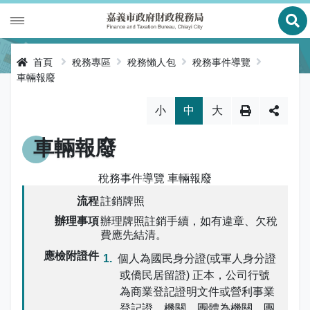
展
財政專區
首頁
稅務專區
稅務懶人包
稅務事件導覽
車輛報廢
稅務專區
公有財產
略過字型切換，社群分享工具列
小
中
大
申辦服務
庫款支付
地價稅
車輛報廢
便民服務
財金及菸酒管理
房屋稅
線上申辦
稅務事件導覽 車輛報廢
公告資訊
土地增值稅
申辦進度查詢及補件
節稅健檢
註銷牌照
專區服務
契稅
線上查詢與試算
客服諮詢
財稅新聞
辦理牌照註銷手續，如有違章、欠稅
費應先結清。
關於我們
印花稅
預約服務
交流園地
活動訊息
全功能櫃臺服務專區
個人為國民身分證(或軍人身分證
或僑民居留證) 正本，公司行號
使用牌照稅
網路申報
多元繳稅管道
公告訊息
創新便民服務措施
本局沿革
為商業登記證明文件或營利事業
網站導覽
登記證，機關、團體為機關、團