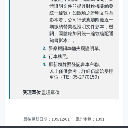
娛樂稅
書表下載
繳納證明
政府資訊公開專區
不動產移轉專區
首長簡介
體證明文件並提具財稅機關編發
English
統一編號﹝如繳驗之證明文件為
退稅專區
e觸即發跨域稅務通
智能櫃員機
徵才快訊
納稅者權利保護專區
副局長簡介
影本者，公司行號應加附最近一
首長信箱
期繳納營業稅證明文件影本，機
稅務行事曆
稅籍異動即時通
有獎徵答
行政救濟專區
經營理念
關、團體應加附統一編號編配通
常見問答
知書影本﹞。
最新債務訊息
檔案應用園地
組織職掌
警察機關車輛失竊證明單。
雙語詞彙
行車執照。
宣導專區
個人資料保護專區
聯絡資訊
原新領牌照登記書車主聯。
以上僅供參考，詳細仍請洽受理
發票專區
常見問答
交通資訊
單位（TE : 05-2770150）
嘉義市政府資料開放平台
廉政園地
辦公室平面圖
監理單位
招標公告
會計園地
本局優良事蹟
人事園地
績優人員
最後更新日期：109/12/01
累計瀏覽：1391