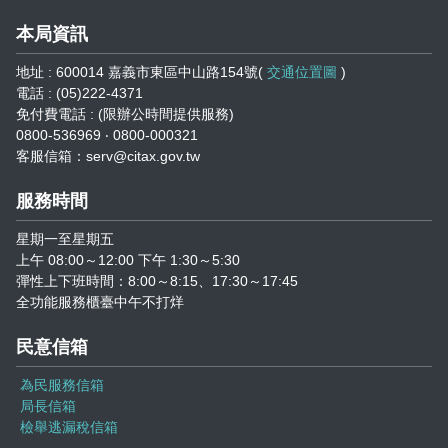
志工園地
性騷擾及職場霸凌分類
本局資訊
地方稅稽徵機關
地址 : 600014 嘉義市東區中山路154號(
交通位置圖
)
電話 : (05)222-4371
相關連結
免付費電話 : (限辦公時間提供服務)
0800-536969 ‧ 0800-000321
稅務軟體下載
客服信箱：serv@citax.gov.tw
服務時間
稅捐稽徵法專區
星期一至星期五
常見違章案例
上午 08:00～12:00 下午 1:30～5:30
彈性上下班時間：8:00～8:15、17:30～17:45
災害減免專區
全功能服務櫃臺中午不打烊
民意信箱
民法調降成年年齡專區
為民服務信箱
延、分期繳稅專區
局長信箱
檢舉逃漏稅信箱