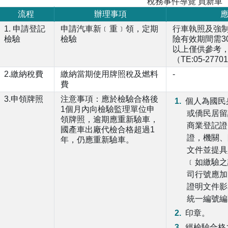
稅務事件導覽 買新車
流程
辦理事項
1. 申請登記
申請汽車新﹝重﹞領，定期
行車執照及強
檢驗
檢驗
險有效期間需3
以上僅供參考
（TE:05-2770
2.繳納稅費
繳納當期使用牌照稅及燃料
-
費
3.申領牌照
注意事項：應於檢驗合格後
個人為國民
1個月內向檢驗監理單位申
或僑民居留
領牌照，逾期應重新驗車，
商業登記證
國產車出廠代檢合格超過1
證，機關、
年，仍應重新驗車。
文件並提具
﹝如繳驗之
司行號應加
證明文件影
統一編號編
印章。
經檢驗合格