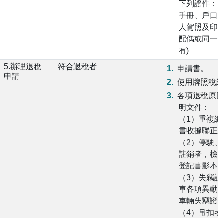
下列證件：
手冊、戶口
人駕照及印
配偶或同一
有)
5.辦理退稅
符合退稅者
申請書。
申請
使用牌照稅
各項退稅原
明文件：
（1）重複
書收據聯正
（2）停駛
註銷者，檢
登記書影本
（3）失竊
車各項異動
車輛失竊證
（4）吊扣