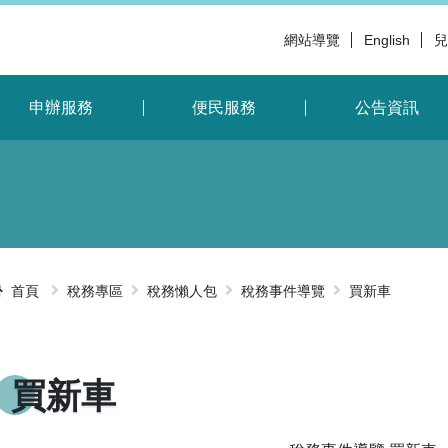
網站導覽
English
兒
申辦服務
便民服務
公告資訊
首頁
稅務專區
稅務懶人包
稅務事件導覽
買新車
略過字型切
買新車