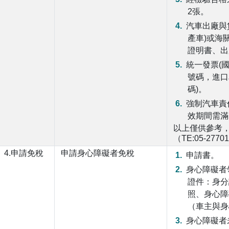
2張。
汽車出廠與
產車)或海
證明書、出
統一發票(
號碼，進口
碼)。
強制汽車責
效期間需滿 
以上僅供參考
（TE:05-2770
4.申請免稅
申請身心障礙者免稅
申請書。
身心障礙者
證件：身分
照、身心障
（車主與身
身心障礙者