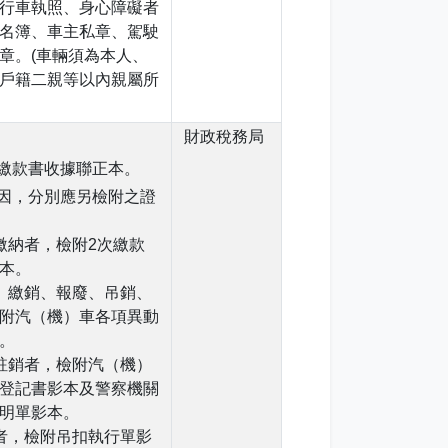
行車執照、身心障礙者
名簿、車主私章、駕駛
章。(車輛須為本人、
戶籍二親等以內親屬所
財政稅務局
繳款書收據聯正本。
因，分別應另檢附之證
繳納者，檢附2次繳款
本。
、繳銷、報廢、吊銷、
附汽（機）車各項異動
。
註銷者，檢附汽（機）
登記書影本及警察機關
明單影本。
者，檢附吊扣執行單影