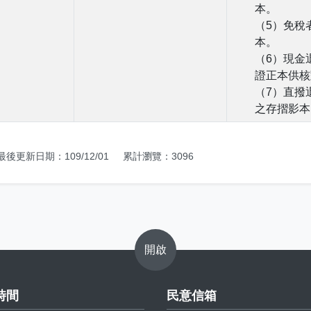
本。
（5）免稅
本。
（6）現金
證正本供核
（7）直撥
之存摺影本
最後更新日期：109/12/01
累計瀏覽：3096
開啟
時間
民意信箱