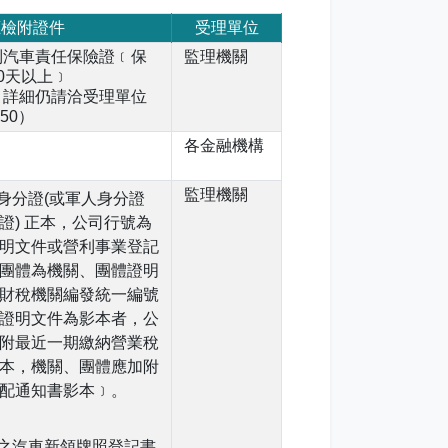
應檢附證件
受理單位
制汽車責任保險證﹝保
監理機關
0天以上﹞
，詳細仍請洽受理單位
150）
各金融機構
監理機關
身分證(或軍人身分證
證) 正本，公司行號為
明文件或營利事業登記
團體為機關、團體證明
財稅機關編發統一編號
證明文件為影本者，公
附最近一期繳納營業稅
本，機關、團體應加附
配通知書影本﹞。
之汽車新領牌照登記書