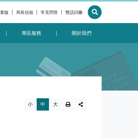
童版
局長信箱
常見問答
雙語詞彙
展開搜尋
專區服務
關於我們
換，社群分享工具列
小
中
大