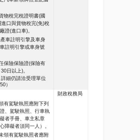
貨物稅完稅證明書(國
關進口與貨物稅完(免)稅
廠證(進口車)。
國產車註明引擎及車身
車註明引擎或車身號
任保險保險證(保險有
30日以上)。
，詳細仍請洽受理單位
150）
財政稅務局
領有駕駛執照應附下列
證、駕駛執照、行車執
礙者手冊、車主私章
心障礙者須同一人）。
未領有駕駛執照者應附