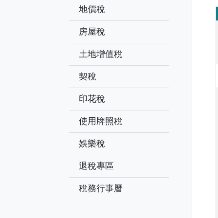
地價稅
房屋稅
土地增值稅
契稅
印花稅
使用牌照稅
娛樂稅
退稅專區
稅務行事曆