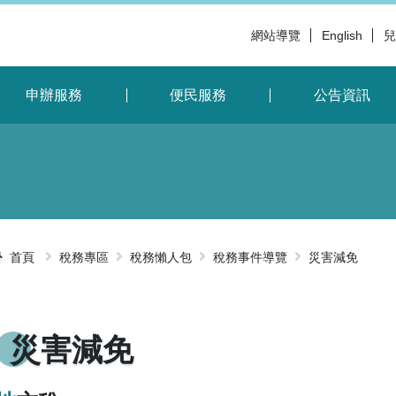
網站導覽
English
兒
申辦服務
便民服務
公告資訊
首頁
稅務專區
稅務懶人包
稅務事件導覽
災害減免
略過字型切
災害減免