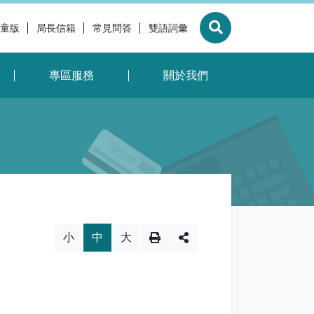
童版
局長信箱
常見問答
雙語詞彙
展開搜尋
專區服務
關於我們
換，社群分享工具列
小
中
大