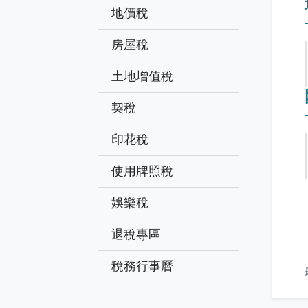
地價稅
房屋稅
土地增值稅
契稅
印花稅
使用牌照稅
娛樂稅
退稅專區
稅務行事曆