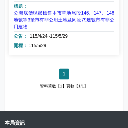
娛樂稅
書表下載
繳納證明
政府資訊公開專區
不動產移轉專區
首長簡介
English
公開底價現狀標售本市草地尾段146、147、148
退稅專區
e觸即發跨域稅務通
智能櫃員機
徵才快訊
納稅者權利保護專區
副局長簡介
地號等3筆市有非公用土地及同段79建號市有非公
首長信箱
用建物
稅務行事曆
稅籍異動即時通
有獎徵答
行政救濟專區
經營理念
115/4/24
~
115/5/29
常見問答
115/5/29
最新債務訊息
檔案應用園地
組織職掌
雙語詞彙
宣導專區
個人資料保護專區
聯絡資訊
發票專區
常見問答
交通資訊
1
資料筆數【1】頁數【1/1】
嘉義市政府資料開放平台
廉政園地
辦公室平面圖
招標公告
會計園地
本局優良事蹟
人事園地
績優人員
本局資訊