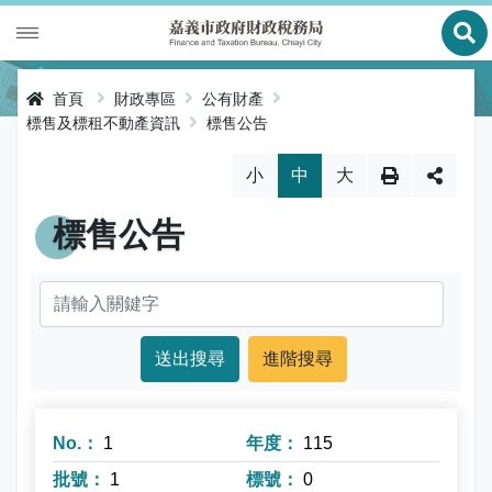
展
財政專區
首頁
財政專區
公有財產
標售及標租不動產資訊
標售公告
稅務專區
公有財產
略過字型切換，社群分享工具列
小
中
大
申辦服務
庫款支付
地價稅
標售公告
便民服務
財金及菸酒管理
房屋稅
線上申辦
公告資訊
土地增值稅
申辦進度查詢及補件
節稅健檢
專區服務
契稅
線上查詢與試算
客服諮詢
財稅新聞
進階搜尋
關於我們
印花稅
預約服務
交流園地
活動訊息
全功能櫃臺服務專區
1
115
使用牌照稅
網路申報
多元繳稅管道
公告訊息
創新便民服務措施
本局沿革
網站導覽
1
0