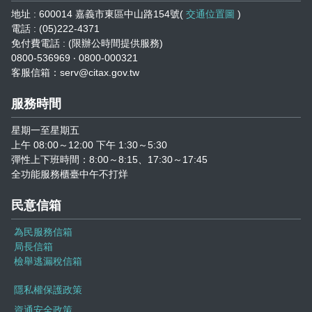
志工園地
性騷擾及職場霸凌分類
地址 : 600014 嘉義市東區中山路154號(
交通位置圖
)
電話 : (05)222-4371
地方稅稽徵機關
免付費電話 : (限辦公時間提供服務)
0800-536969 ‧ 0800-000321
客服信箱：serv@citax.gov.tw
相關連結
服務時間
稅務軟體下載
星期一至星期五
稅捐稽徵法專區
上午 08:00～12:00 下午 1:30～5:30
彈性上下班時間：8:00～8:15、17:30～17:45
全功能服務櫃臺中午不打烊
常見違章案例
民意信箱
災害減免專區
為民服務信箱
民法調降成年年齡專區
局長信箱
檢舉逃漏稅信箱
延、分期繳稅專區
隱私權保護政策
資通安全政策